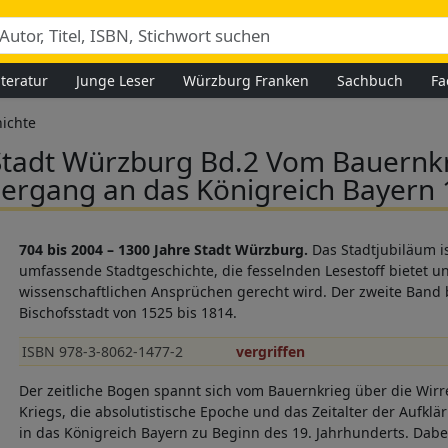
iteratur
Junge Leser
Würzburg Franken
Sachbuch
Fa
ichte
Stadt Würzburg Bd.2 Vom Bauernk
ergang an das Königreich Bayern
704 bis 2004 – 1300 Jahre Stadt Würzburg.
Das Stadtjubiläum is
umfassende Stadtgeschichte, die fesselnden Lesestoff bietet u
wissenschaftlichen Ansprüchen gerecht wird. Der zweite Band 
Bischofsstadt von 1525 bis 1814.
ISBN 978-3-8062-1477-2
vergriffen
Der zeitliche Bogen spannt sich vom Bauernkrieg über die Wirr
Kriegs, die absolutistische Epoche und das Zeitalter der Aufklä
in das Königreich Bayern zu Beginn des 19. Jahrhunderts. Dabei