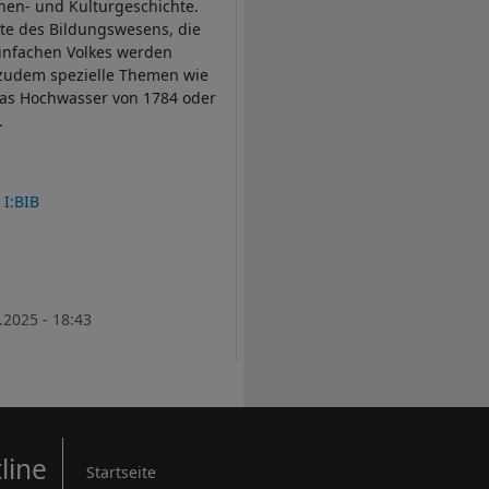
chen- und Kulturgeschichte.
te des Bildungswesens, die
einfachen Volkes werden
 zudem spezielle Themen wie
as Hochwasser von 1784 oder
.
I:BIB
.2025 - 18:43
Rechtliches
line
Startseite