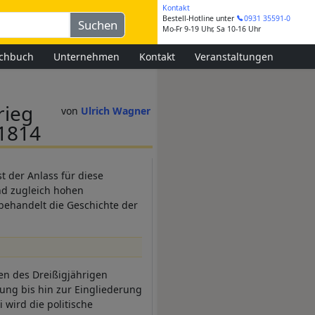
Kontakt
Bestell-Hotline
unter
0931 35591-0
Mo-Fr 9-19 Uhr, Sa 10-16 Uhr
chbuch
Unternehmen
Kontakt
Veranstaltungen
rieg
Ulrich Wagner
 1814
t der Anlass für diese
nd zugleich hohen
behandelt die Geschichte der
en des Dreißigjährigen
rung bis hin zur Eingliederung
 wird die politische