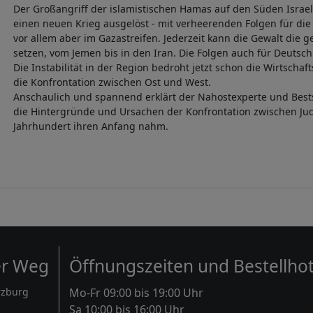
Cookies
Der Großangriff der islamistischen Hamas auf den Süden Israel
einen neuen Krieg ausgelöst - mit verheerenden Folgen für di
vor allem aber im Gazastreifen. Jederzeit kann die Gewalt die 
setzen, vom Jemen bis in den Iran. Die Folgen auch für Deutsc
Die Instabilität in der Region bedroht jetzt schon die Wirtscha
die Konfrontation zwischen Ost und West.
Anschaulich und spannend erklärt der Nahostexperte und Bests
die Hintergründe und Ursachen der Konfrontation zwischen Jud
Jahrhundert ihren Anfang nahm.
er Weg
Öffnungszeiten und Bestellhot
rzburg
Mo-Fr 09:00 bis 19:00 Uhr
Sa 10:00 bis 16:00 Uhr