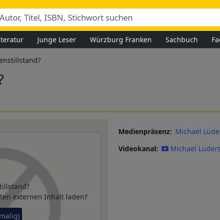
iteratur
Junge Leser
Würzburg Franken
Sachbuch
Fa
enstillstand?
?
Medienpräsenz
Michael Lüde
Videokanal
Michael Lüder
illstand?
ten externen Inhalt laden?
nmalig)