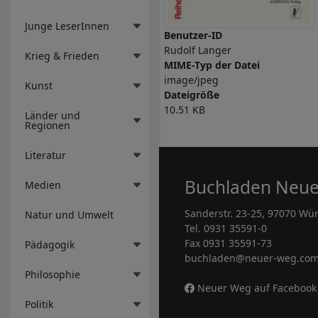
Junge LeserInnen
Benutzer-ID
Rudolf Langer
Krieg & Frieden
MIME-Typ der Datei
image/jpeg
Kunst
Dateigröße
10.51 KB
Länder und
Regionen
Literatur
Buchladen Neu
Medien
Sanderstr. 23-25, 97070 Wü
Natur und Umwelt
Tel. 0931 35591-0
Fax 0931 35591-73
Pädagogik
buchladen@neuer-weg.co
Philosophie
Neuer Weg auf Facebook
Politik