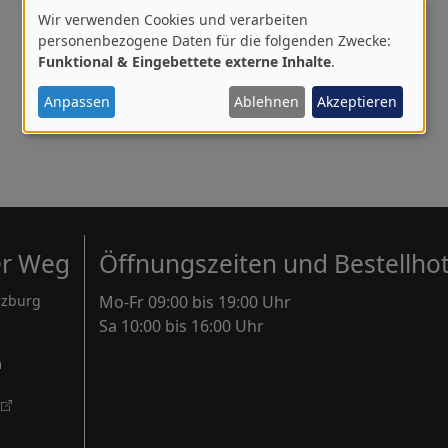
Wir verwenden Cookies und verarbeiten
Verwendung
personenbezogene Daten für die folgenden Zwecke:
Funktional & Eingebettete externe Inhalte
.
von
personenbezogenen
Anpassen
Ablehnen
Akzeptieren
Daten
und
Cookies
er Weg
Öffnungszeiten und Bestellhot
rzburg
Mo-Fr 09:00 bis 19:00 Uhr
Sa 10:00 bis 16:00 Uhr
m