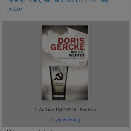
Spionage
Stalin, Josef
Neu 2024-1.HJ
I:DES
I:MK
I:VIDEO
1. Auflage
15.09.2016
,
Deutsch
Haymon Verlag