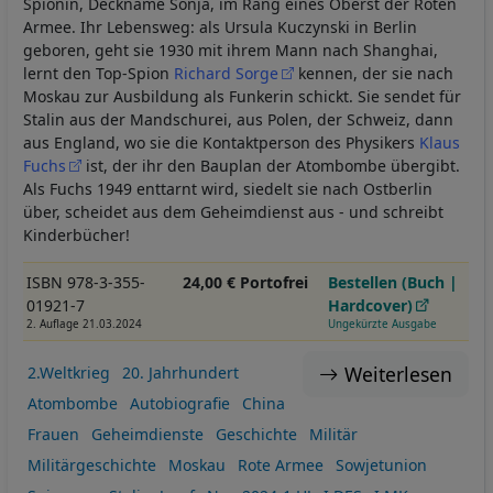
Spionin, Deckname Sonja, im Rang eines Oberst der Roten
Armee. Ihr Lebensweg: als Ursula Kuczynski in Berlin
geboren, geht sie 1930 mit ihrem Mann nach Shanghai,
lernt den Top-Spion
Richard Sorge
kennen, der sie nach
Moskau zur Ausbildung als Funkerin schickt. Sie sendet für
Stalin aus der Mandschurei, aus Polen, der Schweiz, dann
aus England, wo sie die Kontaktperson des Physikers
Klaus
Fuchs
ist, der ihr den Bauplan der Atombombe übergibt.
Als Fuchs 1949 enttarnt wird, siedelt sie nach Ostberlin
über, scheidet aus dem Geheimdienst aus - und schreibt
Kinderbücher!
ISBN 978-3-355-
24,00 € Portofrei
Bestellen (Buch |
01921-7
Hardcover)
2. Auflage 21.03.2024
Ungekürzte Ausgabe
Weiterlesen
2.Weltkrieg
20. Jahrhundert
Atombombe
Autobiografie
China
Frauen
Geheimdienste
Geschichte
Militär
Militärgeschichte
Moskau
Rote Armee
Sowjetunion