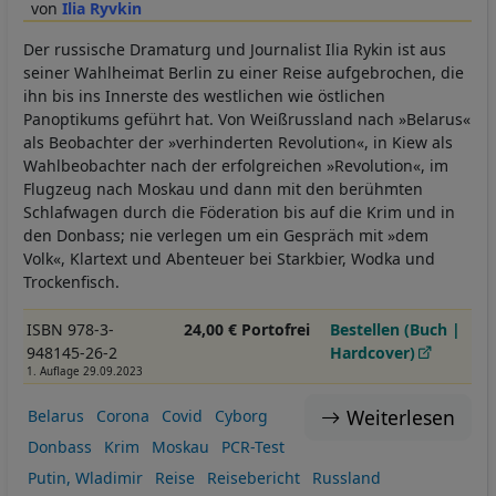
Ilia Ryvkin
Der russische Dramaturg und Journalist Ilia Rykin ist aus
seiner Wahlheimat Berlin zu einer Reise aufgebrochen, die
ihn bis ins Innerste des westlichen wie östlichen
Panoptikums geführt hat. Von Weißrussland nach »Belarus«
als Beobachter der »verhinderten Revolution«, in Kiew als
Wahlbeobachter nach der erfolgreichen »Revolution«, im
Flugzeug nach Moskau und dann mit den berühmten
Schlafwagen durch die Föderation bis auf die Krim und in
den Donbass; nie verlegen um ein Gespräch mit »dem
Volk«, Klartext und Abenteuer bei Starkbier, Wodka und
Trockenfisch.
ISBN 978-3-
24,00 € Portofrei
Bestellen (Buch |
948145-26-2
Hardcover)
1. Auflage 29.09.2023
Weiterlesen
Belarus
Corona
Covid
Cyborg
Donbass
Krim
Moskau
PCR-Test
Putin, Wladimir
Reise
Reisebericht
Russland