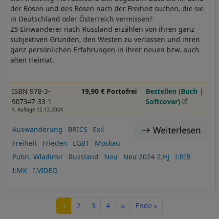
der Bösen und des Bösen nach der Freiheit suchen, die sie
in Deutschland oder Österreich vermissen?
25 Einwanderer nach Russland erzählen von ihren ganz
subjektiven Gründen, den Westen zu verlassen und ihren
ganz persönlichen Erfahrungen in ihrer neuen bzw. auch
alten Heimat.
ISBN 978-3-
19,90 € Portofrei
Bestellen (Buch |
907347-33-1
Softcover)
1. Auflage 12.12.2024
Weiterlesen
Auswanderung
BRICS
Exil
Freiheit
Frieden
LGBT
Moskau
Putin, Wladimir
Russland
Neu
Neu 2024-2.HJ
I:BIB
I:MK
I:VIDEO
Seitennummerierung
Seite
Seite
Seite
Seite
Nächste Seite
Letzte Seite
1
2
3
4
››
Ende »