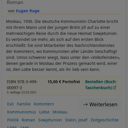
Roman
Eugen Ruge
Moskau, 1936. Die deutsche Kommunistin Charlotte bricht
mit ihrem Mann und der jungen Britin Jill auf zu einer
mehrwöchigen Reise durch die neue Heimat Sowjetunion.
Es verbindet sie mehr, als sich auf den ersten Blick
erschließt: Sie sind Mitarbeiter des Nachrichtendienstes
der Komintern, wo Kommunisten aller Länder beschäftigt
sind. Umso schwerer wiegt, dass unter den «Volksfeinden»,
denen gerade in Moskau der Prozess gemacht wird, einer
ist, den Lotte besser kennt, als ihr lieb sein kann.
ISBN 978-3-499-
15,00 € Portofrei
Bestellen (Buch:
00097-3
Taschenbuch)
3. Auflage 23.03.2021
Weiterlesen
Exil
Familie
Komintern
Kommunismus
Liebe
Moskau
Politik
Roman
Sowjetunion
Stalin, Josef
Zeitgeschichte
I:DES
I:MK