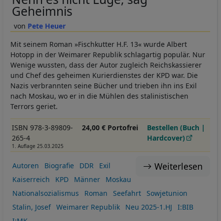
Geheimnis
Pete Heuer
Mit seinem Roman »Fischkutter H.F. 13« wurde Albert
Hotopp in der Weimarer Republik schlagartig populär. Nur
Wenige wussten, dass der Autor zugleich Reichskassierer
und Chef des geheimen Kurierdienstes der KPD war. Die
Nazis verbrannten seine Bücher und trieben ihn ins Exil
nach Moskau, wo er in die Mühlen des stalinistischen
Terrors geriet.
ISBN 978-3-89809-
24,00 € Portofrei
Bestellen (Buch |
265-4
Hardcover)
1. Auflage 25.03.2025
Weiterlesen
Autoren
Biografie
DDR
Exil
Kaiserreich
KPD
Männer
Moskau
Nationalsozialismus
Roman
Seefahrt
Sowjetunion
Stalin, Josef
Weimarer Republik
Neu 2025-1.HJ
I:BIB
I:MK