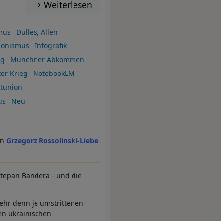
Weiterlesen
mus
Dulles, Allen
sionismus
Infografik
ng
Münchner Abkommen
er Krieg
NotebookLM
tunion
us
Neu
Grzegorz Rossolinski-Liebe
Stepan Bandera - und die
mehr denn je umstrittenen
ten ukrainischen