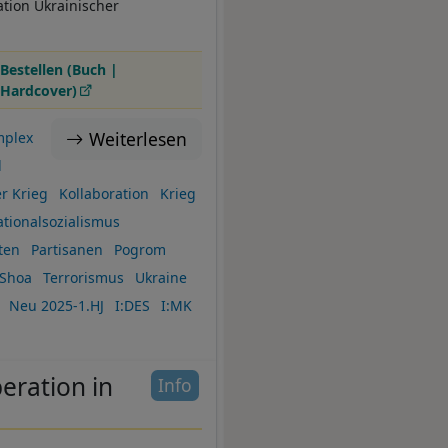
tion Ukrainischer
Bestellen (Buch |
Hardcover)
Weiterlesen
mplex
d
er Krieg
Kollaboration
Krieg
tionalsozialismus
ten
Partisanen
Pogrom
Shoa
Terrorismus
Ukraine
Neu 2025-1.HJ
I:DES
I:MK
eration in
Info