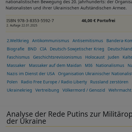
nationalistischen Bewegung des 20. Jahrhunderts: der Organisa
Nationalisten und ihrer Ukrainischen Aufständischen Armee.
ISBN 978-3-8353-5592-7
46,00 € Portofrei
2. Auflage 22.01.2025
2.Weltkrieg
Antikommunismus
Antisemitismus
Bandera-Ko
Biografie
BND
CIA
Deutsch-Sowjetischer Krieg
Deutschlan
Faschismus
Geschichtsrevisionismus
Holocaust
Juden
Kalt
Massaker
Massaker auf dem Maidan
MI6
Nationalismus
Na
Nazis im Dienst der USA
Organisation Ukrainischer Nationalis
Polen
Radio Free Europe / Radio Liberty
Russland zerstören
Ukrainekrieg
Vertreibung
Völkermord / Genozid
Wehrmacht
Analyse der Rede Putins zur Militärop
der Ukraine