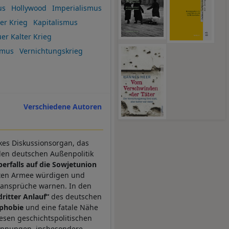
us
Hollywood
Imperialismus
ter Krieg
Kapitalismus
er Kalter Krieg
smus
Vernichtungskrieg
Verschiedene Autoren
nkes Diskussionsorgan, das
llen deutschen Außenpolitik
erfalls auf die Sowjetunion
oten Armee würdigen und
htansprüche warnen. In den
dritter Anlauf“
des deutschen
phobie
und eine fatale Nähe
iesen geschichtspolitischen
Spannungen, insbesondere