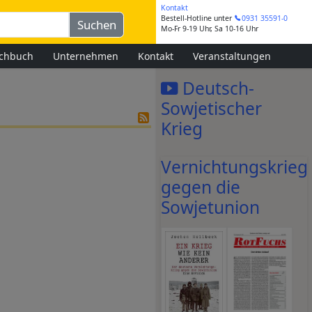
Kontakt
Bestell-Hotline
unter
0931 35591-0
Mo-Fr 9-19 Uhr, Sa 10-16 Uhr
chbuch
Unternehmen
Kontakt
Veranstaltungen
Deutsch-
Sowjetischer
Krieg
Vernichtungskrieg
gegen die
Sowjetunion