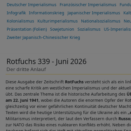
Deutscher Imperialismus
Französischer Imperialismus
Fund
Infografik
Informationskrieg
Japanischer Imperialismus
Kal
Kolonialismus
Kulturimperialismus
Nationalsozialismus
Neu
Präsentation (Folien)
Sowjetunion
Sozialismus
US-Imperiali
Zweiter Japanisch-Chinesischer Krieg
Rotfuchs 339 - Juni 2026
Der dritte Anlauf
Diese Ausgabe der Zeitschrift
RotFuchs
versteht sich als ein li
eine scharfe Kritik am westlichen Imperialismus und der aktue
übt. Das zentrale Thema ist die historische Aufarbeitung des
Üb
am 22. Juni 1941
, wobei die Autoren die enormen Opfer der R
gleichzeitig vor einer gefährlichen Kontinuität deutscher Mac
Texten wird die heutige Unterstützung für die Ukraine als ein
„
Militarismus interpretiert, der laut den Verfassern durch
Russo
zur NATO das Risiko eines nuklearen Konflikts erhöht. Neben d
Analysen befasst sich das Heft mit aktuellen geopolitischen 