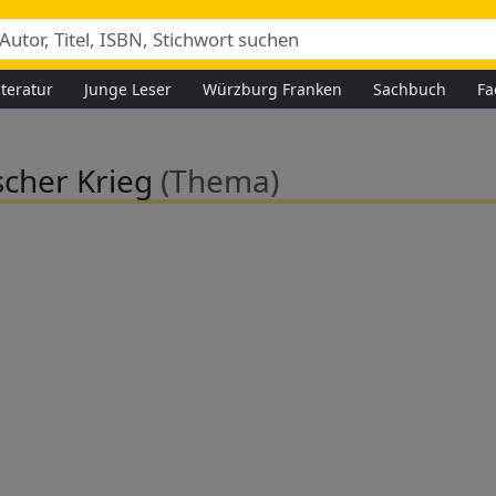
iteratur
Junge Leser
Würzburg Franken
Sachbuch
Fa
scher Krieg
(Thema)