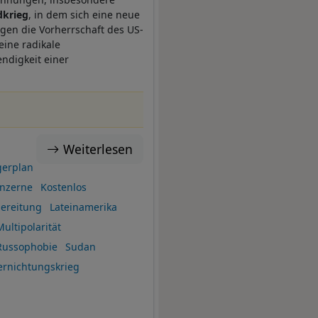
dkrieg
, in dem sich eine neue
gen die Vorherrschaft des US-
eine radikale
ndigkeit einer
Weiterlesen
erplan
nzerne
Kostenlos
bereitung
Lateinamerika
Multipolarität
Russophobie
Sudan
ernichtungskrieg