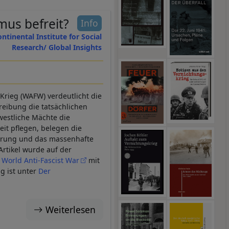
mus befreit?
Info
ontinental Institute for Social
Research/ Global Insights
Krieg (WAFW) verdeutlicht die
reibung die tatsächlichen
westliche Mächte die
it pflegen, belegen die
ührung und das massenhafte
rtikel wurde auf der
e World Anti-Fascist War
mit
g ist unter
Der
Weiterlesen