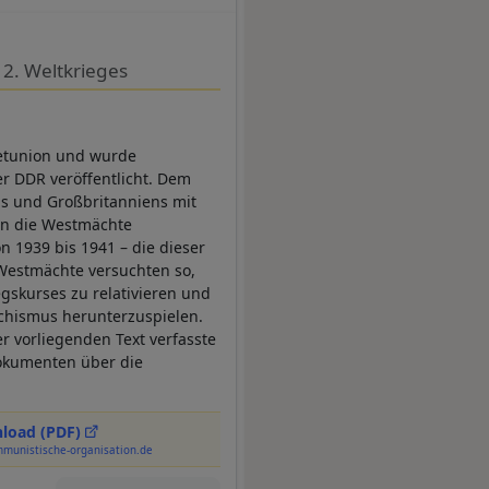
2. Weltkrieges
jetunion und wurde
r DDR veröffentlicht. Dem
hs und Großbritanniens mit
ten die Westmächte
1939 bis 1941 – die dieser
Westmächte versuchten so,
gskurses zu relativieren und
schismus herunterzuspielen.
r vorliegenden Text verfasste
dokumenten über die
load (PDF)
munistische-organisation.de