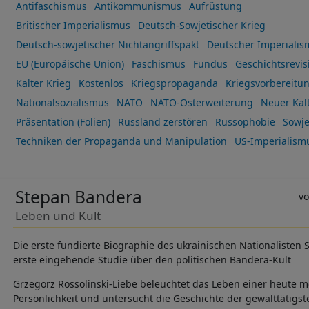
Antifaschismus
Antikommunismus
Aufrüstung
Britischer Imperialismus
Deutsch-Sowjetischer Krieg
Deutsch-sowjetischer Nichtangriffspakt
Deutscher Imperialis
EU (Europäische Union)
Faschismus
Fundus
Geschichtsrevi
Kalter Krieg
Kostenlos
Kriegspropaganda
Kriegsvorbereitu
Nationalsozialismus
NATO
NATO-Osterweiterung
Neuer Kalt
Präsentation (Folien)
Russland zerstören
Russophobie
Sowje
Techniken der Propaganda und Manipulation
US-Imperialism
Stepan Bandera
Leben und Kult
Die erste fundierte Biographie des ukrainischen Nationalisten 
erste eingehende Studie über den politischen Bandera-Kult
Grzegorz Rossolinski-Liebe beleuchtet das Leben einer heute 
Persönlichkeit und untersucht die Geschichte der gewalttätigs