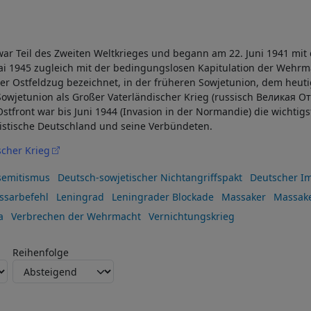
war Teil des Zweiten Weltkrieges und begann am 22. Juni 1941 mit
ai 1945 zugleich mit der bedingungslosen Kapitulation der Wehrma
der Ostfeldzug bezeichnet, in der früheren Sowjetunion, dem heut
owjetunion als Großer Vaterländischer Krieg (russisch Великая 
tfront war bis Juni 1944 (Invasion in der Normandie) die wichtigst
istische Deutschland und seine Verbündeten.
scher Krieg
semitismus
Deutsch-sowjetischer Nichtangriffspakt
Deutscher I
sarbefehl
Leningrad
Leningrader Blockade
Massaker
Massake
a
Verbrechen der Wehrmacht
Vernichtungskrieg
Reihenfolge