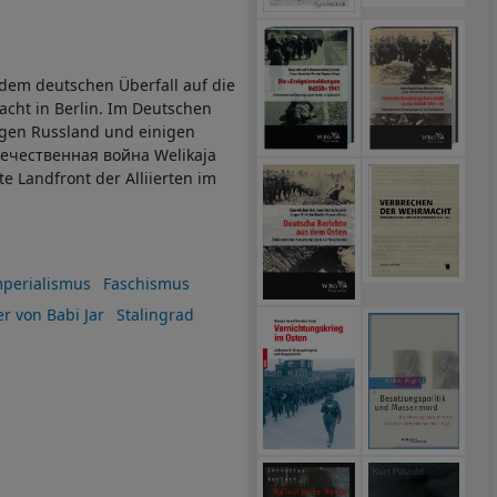
 dem deutschen Überfall auf die
cht in Berlin. Im Deutschen
igen Russland und einigen
Отечественная война Welikaja
e Landfront der Alliierten im
mperialismus
Faschismus
r von Babi Jar
Stalingrad