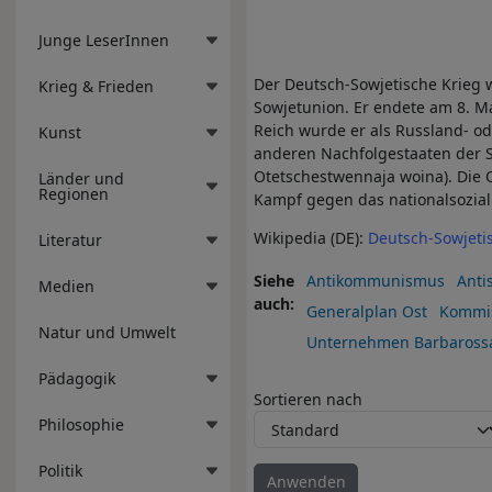
Junge LeserInnen
Der Deutsch-Sowjetische Krieg 
Krieg & Frieden
Sowjetunion. Er endete am 8. M
Reich wurde er als Russland- o
Kunst
anderen Nachfolgestaaten der S
Otetschestwennaja woina). Die Os
Länder und
Regionen
Kampf gegen das nationalsozial
Wikipedia (DE):
Deutsch-Sowjeti
Literatur
Siehe
Antikommunismus
Anti
Medien
auch
Generalplan Ost
Kommis
Natur und Umwelt
Unternehmen Barbaross
Pädagogik
Sortieren nach
Philosophie
Politik