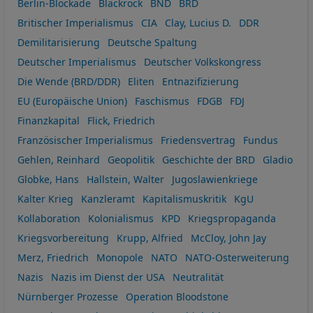
Berlin-Blockade
Blackrock
BND
BRD
Britischer Imperialismus
CIA
Clay, Lucius D.
DDR
Demilitarisierung
Deutsche Spaltung
Deutscher Imperialismus
Deutscher Volkskongress
Die Wende (BRD/DDR)
Eliten
Entnazifizierung
EU (Europäische Union)
Faschismus
FDGB
FDJ
Finanzkapital
Flick, Friedrich
Französischer Imperialismus
Friedensvertrag
Fundus
Gehlen, Reinhard
Geopolitik
Geschichte der BRD
Gladio
Globke, Hans
Hallstein, Walter
Jugoslawienkriege
Kalter Krieg
Kanzleramt
Kapitalismuskritik
KgU
Kollaboration
Kolonialismus
KPD
Kriegspropaganda
Kriegsvorbereitung
Krupp, Alfried
McCloy, John Jay
Merz, Friedrich
Monopole
NATO
NATO-Osterweiterung
Nazis
Nazis im Dienst der USA
Neutralität
Nürnberger Prozesse
Operation Bloodstone