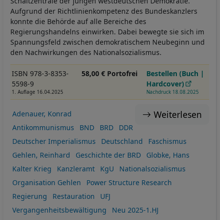
Schaltzentrale der jungen westdeutschen Demokratie.
Aufgrund der Richtlinienkompetenz des Bundeskanzlers
konnte die Behörde auf alle Bereiche des
Regierungshandelns einwirken. Dabei bewegte sie sich im
Spannungsfeld zwischen demokratischem Neubeginn und
den Nachwirkungen des Nationalsozialismus.
ISBN 978-3-8353-
58,00 € Portofrei
Bestellen (Buch |
5598-9
Hardcover)
1. Auflage 16.04.2025
Nachdruck 18.08.2025
Weiterlesen
Adenauer, Konrad
Antikommunismus
BND
BRD
DDR
Deutscher Imperialismus
Deutschland
Faschismus
Gehlen, Reinhard
Geschichte der BRD
Globke, Hans
Kalter Krieg
Kanzleramt
KgU
Nationalsozialismus
Organisation Gehlen
Power Structure Research
Regierung
Restauration
UFJ
Vergangenheitsbewältigung
Neu 2025-1.HJ