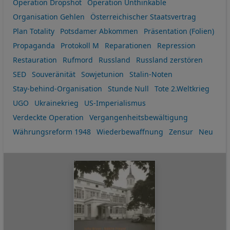
Operation Dropshot
Operation Unthinkable
Organisation Gehlen
Österreichischer Staatsvertrag
Plan Totality
Potsdamer Abkommen
Präsentation (Folien)
Propaganda
Protokoll M
Reparationen
Repression
Restauration
Rufmord
Russland
Russland zerstören
SED
Souveränität
Sowjetunion
Stalin-Noten
Stay-behind-Organisation
Stunde Null
Tote 2.Weltkrieg
UGO
Ukrainekrieg
US-Imperialismus
Verdeckte Operation
Vergangenheitsbewältigung
Währungsreform 1948
Wiederbewaffnung
Zensur
Neu