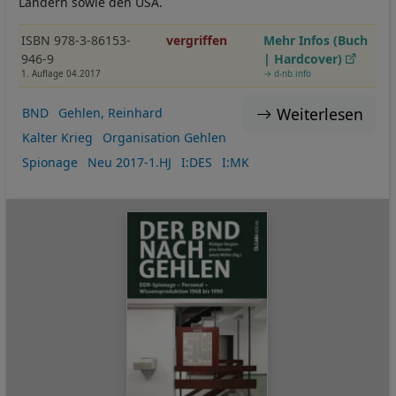
Ländern sowie den USA.
ISBN 978-3-86153-
vergriffen
Mehr Infos (Buch
946-9
| Hardcover)
1. Auflage 04.2017
→ d-nb.info
Weiterlesen
BND
Gehlen, Reinhard
Kalter Krieg
Organisation Gehlen
Spionage
Neu 2017-1.HJ
I:DES
I:MK