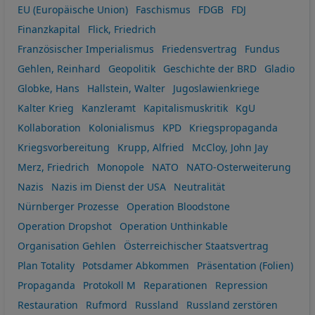
EU (Europäische Union)
Faschismus
FDGB
FDJ
Finanzkapital
Flick, Friedrich
Französischer Imperialismus
Friedensvertrag
Fundus
Gehlen, Reinhard
Geopolitik
Geschichte der BRD
Gladio
Globke, Hans
Hallstein, Walter
Jugoslawienkriege
Kalter Krieg
Kanzleramt
Kapitalismuskritik
KgU
Kollaboration
Kolonialismus
KPD
Kriegspropaganda
Kriegsvorbereitung
Krupp, Alfried
McCloy, John Jay
Merz, Friedrich
Monopole
NATO
NATO-Osterweiterung
Nazis
Nazis im Dienst der USA
Neutralität
Nürnberger Prozesse
Operation Bloodstone
Operation Dropshot
Operation Unthinkable
Organisation Gehlen
Österreichischer Staatsvertrag
Plan Totality
Potsdamer Abkommen
Präsentation (Folien)
Propaganda
Protokoll M
Reparationen
Repression
Restauration
Rufmord
Russland
Russland zerstören