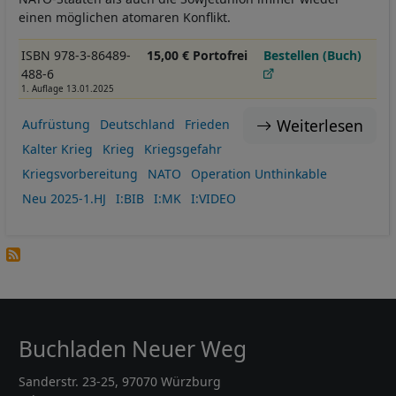
einen möglichen atomaren Konflikt.
ISBN 978-3-86489-
15,00 € Portofrei
Bestellen (Buch)
488-6
1. Auflage 13.01.2025
Weiterlesen
Aufrüstung
Deutschland
Frieden
Kalter Krieg
Krieg
Kriegsgefahr
Kriegsvorbereitung
NATO
Operation Unthinkable
Neu 2025-1.HJ
I:BIB
I:MK
I:VIDEO
Buchladen Neuer Weg
Sanderstr. 23-25, 97070 Würzburg