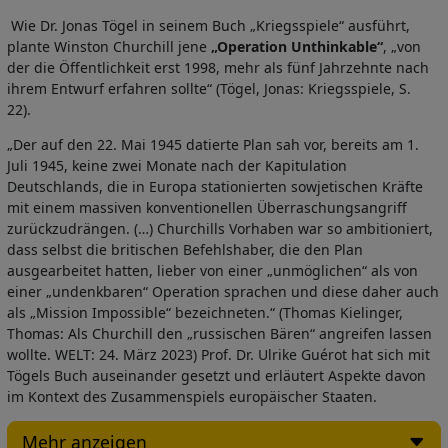
Wie Dr. Jonas Tögel in seinem Buch „Kriegsspiele“ ausführt,
plante Winston Churchill jene
„Operation Unthinkable“
, „von
der die Öffentlichkeit erst 1998, mehr als fünf Jahrzehnte nach
ihrem Entwurf erfahren sollte“ (Tögel, Jonas: Kriegsspiele, S.
22).
„Der auf den 22. Mai 1945 datierte Plan sah vor, bereits am 1.
Juli 1945, keine zwei Monate nach der Kapitulation
Deutschlands, die in Europa stationierten sowjetischen Kräfte
mit einem massiven konventionellen Überraschungsangriff
zurückzudrängen. (…) Churchills Vorhaben war so ambitioniert,
dass selbst die britischen Befehlshaber, die den Plan
ausgearbeitet hatten, lieber von einer „unmöglichen“ als von
einer „undenkbaren“ Operation sprachen und diese daher auch
als „Mission Impossible“ bezeichneten.“ (Thomas Kielinger,
Thomas: Als Churchill den „russischen Bären“ angreifen lassen
wollte. WELT: 24. März 2023) Prof. Dr. Ulrike Guérot hat sich mit
Tögels Buch auseinander gesetzt und erläutert Aspekte davon
im Kontext des Zusammenspiels europäischer Staaten.
Mehr anzeigen