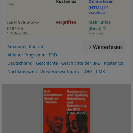
Kostenlos
Online lesen
1980
(HTML)
de.scribd.com
ISBN 978-3-570-
vergriffen
Mehr Infos
01844-6
(Buch)
1. Auflage 1980
→ d-nb.info
Weiterlesen
Adenauer, Konrad
Ahlener Programm
BRD
Deutschland
Geschichte
Geschichte der BRD
Kostenlos
Nachkriegszeit
Wiederbewaffnung
I:DES
I:MK