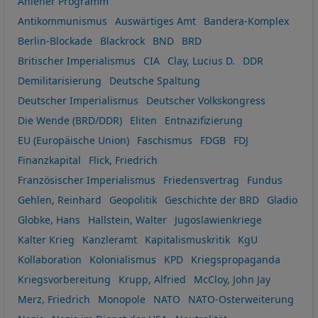
Ahlener Programm
Antikommunismus
Auswärtiges Amt
Bandera-Komplex
Berlin-Blockade
Blackrock
BND
BRD
Britischer Imperialismus
CIA
Clay, Lucius D.
DDR
Demilitarisierung
Deutsche Spaltung
Deutscher Imperialismus
Deutscher Volkskongress
Die Wende (BRD/DDR)
Eliten
Entnazifizierung
EU (Europäische Union)
Faschismus
FDGB
FDJ
Finanzkapital
Flick, Friedrich
Französischer Imperialismus
Friedensvertrag
Fundus
Gehlen, Reinhard
Geopolitik
Geschichte der BRD
Gladio
Globke, Hans
Hallstein, Walter
Jugoslawienkriege
Kalter Krieg
Kanzleramt
Kapitalismuskritik
KgU
Kollaboration
Kolonialismus
KPD
Kriegspropaganda
Kriegsvorbereitung
Krupp, Alfried
McCloy, John Jay
Merz, Friedrich
Monopole
NATO
NATO-Osterweiterung