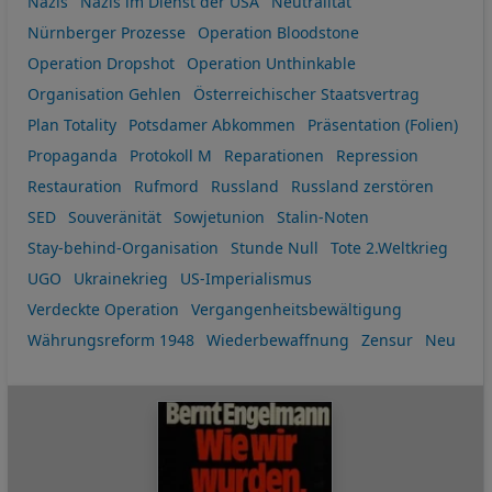
Nazis
Nazis im Dienst der USA
Neutralität
Nürnberger Prozesse
Operation Bloodstone
Operation Dropshot
Operation Unthinkable
Organisation Gehlen
Österreichischer Staatsvertrag
Plan Totality
Potsdamer Abkommen
Präsentation (Folien)
Propaganda
Protokoll M
Reparationen
Repression
Restauration
Rufmord
Russland
Russland zerstören
SED
Souveränität
Sowjetunion
Stalin-Noten
Stay-behind-Organisation
Stunde Null
Tote 2.Weltkrieg
UGO
Ukrainekrieg
US-Imperialismus
Verdeckte Operation
Vergangenheitsbewältigung
Währungsreform 1948
Wiederbewaffnung
Zensur
Neu