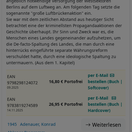
angeblich notwendige Versorgung der Westsektoren
Berlins auf dem Luftweg an. Am folgenden Tag setzte die
sogenannte "große Luftbrückenaktion" ein.
Sie war mit dem zeitlichen Abstand aus heutiger Sicht
betrachtet eine der kriminellsten Propagandaaktionen der
Geschichte überhaupt. Ihr Sinn und Zweck war es, die
Menschen eines Landes gegeneinander aufzuhetzen, um
die De-facto-Spaltung des Landes, die man durch eine
hinterrücks eingeführte separate Währungsreform
verschuldet hatte, durch eine ideologische Spaltung zu
untermauern. (Aus dem 1. Kapitel)
per E-Mail
EAN
16,80 € Portofrei
bestellen (Buch |
9798298124072
Softcover)
09.2025
per E-Mail
EAN
26,95 € Portofrei
bestellen (Buch |
9783819274589
Hardcover)
14.11.2025
Weiterlesen
1945
Adenauer, Konrad