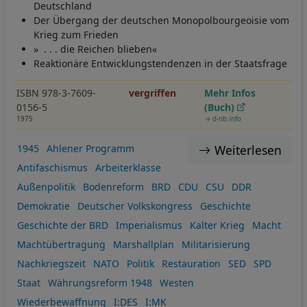
Deutschland
Der Übergang der deutschen Monopolbourgeoisie vom
Krieg zum Frieden
» . . . die Reichen blieben«
Reaktionäre Entwicklungstendenzen in der Staatsfrage
ISBN 978-3-7609-
vergriffen
Mehr Infos
0156-5
(Buch)
1975
→ d-nb.info
Weiterlesen
1945
Ahlener Programm
Antifaschismus
Arbeiterklasse
Außenpolitik
Bodenreform
BRD
CDU
CSU
DDR
Demokratie
Deutscher Volkskongress
Geschichte
Geschichte der BRD
Imperialismus
Kalter Krieg
Macht
Machtübertragung
Marshallplan
Militarisierung
Nachkriegszeit
NATO
Politik
Restauration
SED
SPD
Staat
Währungsreform 1948
Westen
Wiederbewaffnung
I:DES
I:MK