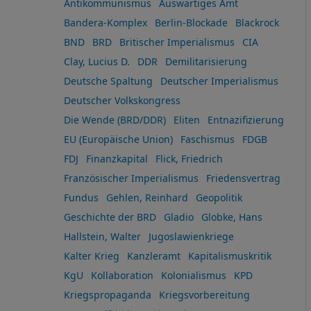
Antikommunismus
Auswärtiges Amt
Bandera-Komplex
Berlin-Blockade
Blackrock
BND
BRD
Britischer Imperialismus
CIA
Clay, Lucius D.
DDR
Demilitarisierung
Deutsche Spaltung
Deutscher Imperialismus
Deutscher Volkskongress
Die Wende (BRD/DDR)
Eliten
Entnazifizierung
EU (Europäische Union)
Faschismus
FDGB
FDJ
Finanzkapital
Flick, Friedrich
Französischer Imperialismus
Friedensvertrag
Fundus
Gehlen, Reinhard
Geopolitik
Geschichte der BRD
Gladio
Globke, Hans
Hallstein, Walter
Jugoslawienkriege
Kalter Krieg
Kanzleramt
Kapitalismuskritik
KgU
Kollaboration
Kolonialismus
KPD
Kriegspropaganda
Kriegsvorbereitung