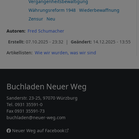
Vergangenheitsbewältigung
Währungsreform 1948
Wiederbewaffnung
Zensur
Neu
Autoren
Fred Schumacher
Erstellt:
07.10.2025 - 23:32 |
Geändert:
14.12.2025 - 13:55
Artikellisten:
Wie wir wurden, was wir sind
Buchladen Neuer Weg
Sanderstr. 23-25, 97070 Würzburg
Tel. 0931 35591-0
Fax 0931 35591-73
buchladen@neuer-weg.com
Neuer Weg auf Facebook