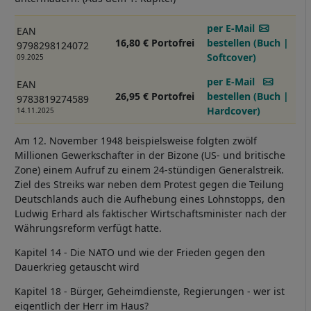
per E-Mail
EAN
16,80 € Portofrei
bestellen (Buch |
9798298124072
Softcover)
09.2025
per E-Mail
EAN
26,95 € Portofrei
bestellen (Buch |
9783819274589
Hardcover)
14.11.2025
Am 12. November 1948 beispielsweise folgten zwölf
Millionen Gewerkschafter in der Bizone (US- und britische
Zone) einem Aufruf zu einem 24-stündigen Generalstreik.
Ziel des Streiks war neben dem Protest gegen die Teilung
Deutschlands auch die Aufhebung eines Lohnstopps, den
Ludwig Erhard als faktischer Wirtschaftsminister nach der
Währungsreform verfügt hatte.
Kapitel 14 - Die NATO und wie der Frieden gegen den
Dauerkrieg getauscht wird
Kapitel 18 - Bürger, Geheimdienste, Regierungen - wer ist
eigentlich der Herr im Haus?