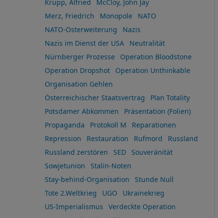
Krupp, Alfried
McCloy, John Jay
Merz, Friedrich
Monopole
NATO
NATO-Osterweiterung
Nazis
Nazis im Dienst der USA
Neutralität
Nürnberger Prozesse
Operation Bloodstone
Operation Dropshot
Operation Unthinkable
Organisation Gehlen
Österreichischer Staatsvertrag
Plan Totality
Potsdamer Abkommen
Präsentation (Folien)
Propaganda
Protokoll M
Reparationen
Repression
Restauration
Rufmord
Russland
Russland zerstören
SED
Souveränität
Sowjetunion
Stalin-Noten
Stay-behind-Organisation
Stunde Null
Tote 2.Weltkrieg
UGO
Ukrainekrieg
US-Imperialismus
Verdeckte Operation