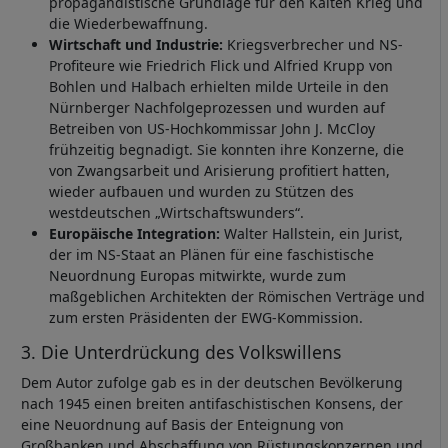
propagandistische Grundlage für den Kalten Krieg und
die Wiederbewaffnung.
Wirtschaft und Industrie:
Kriegsverbrecher und NS-
Profiteure wie Friedrich Flick und Alfried Krupp von
Bohlen und Halbach erhielten milde Urteile in den
Nürnberger Nachfolgeprozessen und wurden auf
Betreiben von US-Hochkommissar John J. McCloy
frühzeitig begnadigt. Sie konnten ihre Konzerne, die
von Zwangsarbeit und Arisierung profitiert hatten,
wieder aufbauen und wurden zu Stützen des
westdeutschen „Wirtschaftswunders“.
Europäische Integration:
Walter Hallstein, ein Jurist,
der im NS-Staat an Plänen für eine faschistische
Neuordnung Europas mitwirkte, wurde zum
maßgeblichen Architekten der Römischen Verträge und
zum ersten Präsidenten der EWG-Kommission.
3. Die Unterdrückung des Volkswillens
Dem Autor zufolge gab es in der deutschen Bevölkerung
nach 1945 einen breiten antifaschistischen Konsens, der
eine Neuordnung auf Basis der Enteignung von
Großbanken und Abschaffung von Rüstungskonzernen und