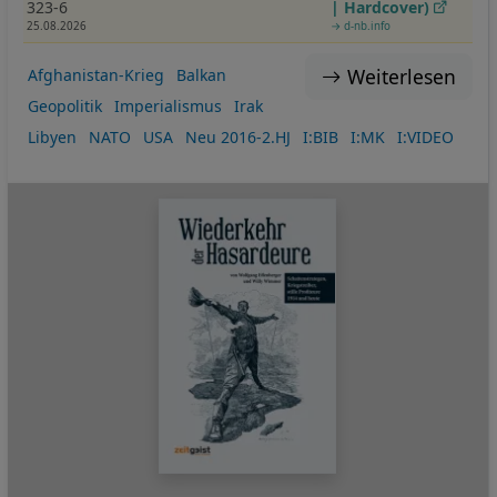
323-6
| Hardcover)
25.08.2026
→ d-nb.info
Weiterlesen
Afghanistan-Krieg
Balkan
Geopolitik
Imperialismus
Irak
Libyen
NATO
USA
Neu 2016-2.HJ
I:BIB
I:MK
I:VIDEO