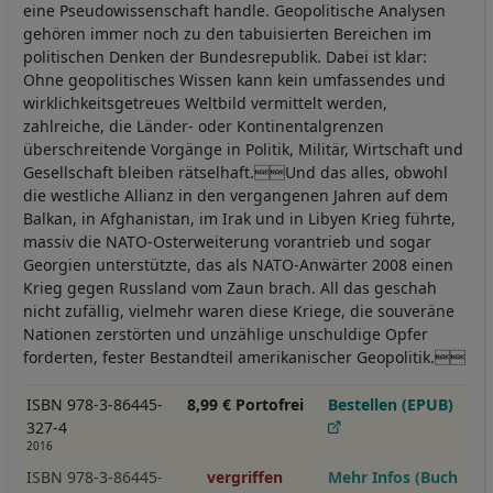
eine Pseudowissenschaft handle. Geopolitische Analysen
gehören immer noch zu den tabuisierten Bereichen im
politischen Denken der Bundesrepublik. Dabei ist klar:
Ohne geopolitisches Wissen kann kein umfassendes und
wirklichkeitsgetreues Weltbild vermittelt werden,
zahlreiche, die Länder- oder Kontinentalgrenzen
überschreitende Vorgänge in Politik, Militär, Wirtschaft und
Gesellschaft bleiben rätselhaft.Und das alles, obwohl
die westliche Allianz in den vergangenen Jahren auf dem
Balkan, in Afghanistan, im Irak und in Libyen Krieg führte,
massiv die NATO-Osterweiterung vorantrieb und sogar
Georgien unterstützte, das als NATO-Anwärter 2008 einen
Krieg gegen Russland vom Zaun brach. All das geschah
nicht zufällig, vielmehr waren diese Kriege, die souveräne
Nationen zerstörten und unzählige unschuldige Opfer
forderten, fester Bestandteil amerikanischer Geopolitik.
ISBN 978-3-86445-
8,99 € Portofrei
Bestellen (EPUB)
327-4
2016
ISBN 978-3-86445-
vergriffen
Mehr Infos (Buch