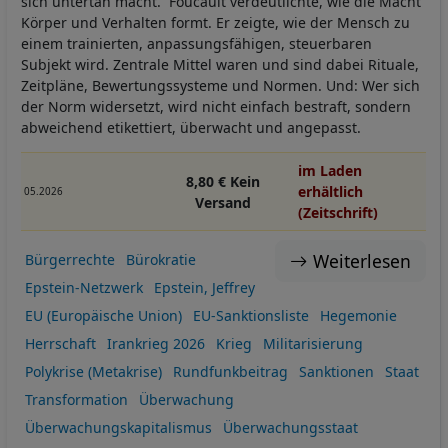
sich untertan macht. Foucault verdeutlichte, wie die Macht
Körper und Verhalten formt. Er zeigte, wie der Mensch zu
einem trainierten, anpassungsfähigen, steuerbaren
Subjekt wird. Zentrale Mittel waren und sind dabei Rituale,
Zeitpläne, Bewertungssysteme und Normen. Und: Wer sich
der Norm widersetzt, wird nicht einfach bestraft, sondern
abweichend etikettiert, überwacht und angepasst.
im Laden
8,80 € Kein
erhältlich
05.2026
Versand
(Zeitschrift)
Weiterlesen
Bürgerrechte
Bürokratie
Epstein-Netzwerk
Epstein, Jeffrey
EU (Europäische Union)
EU-Sanktionsliste
Hegemonie
Herrschaft
Irankrieg 2026
Krieg
Militarisierung
Polykrise (Metakrise)
Rundfunkbeitrag
Sanktionen
Staat
Transformation
Überwachung
Überwachungskapitalismus
Überwachungsstaat