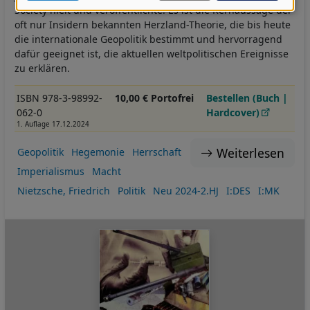
Daten
Society hielt und veröffentlichte. Es ist die Kernaussage der
und
oft nur Insidern bekannten Herzland-Theorie, die bis heute
die internationale Geopolitik bestimmt und hervorragend
Cookies
dafür geeignet ist, die aktuellen weltpolitischen Ereignisse
zu erklären.
ISBN 978-3-98992-
10,00 € Portofrei
Bestellen (Buch |
062-0
Hardcover)
1. Auflage 17.12.2024
Weiterlesen
Geopolitik
Hegemonie
Herrschaft
Imperialismus
Macht
Nietzsche, Friedrich
Politik
Neu 2024-2.HJ
I:DES
I:MK