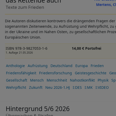
das Rettende auch
Mertens, Cl
Texte zum Frieden
Die Autoren diskutieren kontrovers die drängenden Fragen der a
sogenannten Zeitenwende, zu Aufrüstung und Wehrpflicht, zu 
in der Ukraine und im Nahen Osten, zu gesellschaftlichen Proze
Europäischen Union.
ISBN 978-3-9827053-1-6
14,00 € Portofrei
1. Auflage 21.05.2026
Anthologie
Aufrüstung
Deutschland
Europa
Frieden
Friedensfähigkeit
Friedensforschung
Geistesgeschichte
Geo
Gesellschaft
Mensch
Menschheit
Nahostkonflikt
Physik
Spi
Wehrpflicht
Zukunft
Neu 2026-1.HJ
I:DES
I:MK
I:VIDEO
Hintergrund 5/6 2026
Überwachen & Strafen