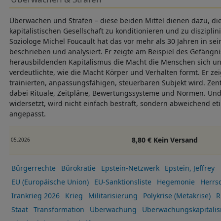
Überwachen und Strafen – diese beiden Mittel dienen dazu, di
kapitalistischen Gesellschaft zu konditionieren und zu disziplin
Soziologe Michel Foucault hat das vor mehr als 30 Jahren in s
beschrieben und analysiert. Er zeigte am Beispiel des Gefängni
herausbildenden Kapitalismus die Macht die Menschen sich un
verdeutlichte, wie die Macht Körper und Verhalten formt. Er z
trainierten, anpassungsfähigen, steuerbaren Subjekt wird. Zen
dabei Rituale, Zeitpläne, Bewertungssysteme und Normen. Und
widersetzt, wird nicht einfach bestraft, sondern abweichend et
angepasst.
8,80 € Kein Versand
05.2026
Bürgerrechte
Bürokratie
Epstein-Netzwerk
Epstein, Jeffrey
EU (Europäische Union)
EU-Sanktionsliste
Hegemonie
Herrs
Irankrieg 2026
Krieg
Militarisierung
Polykrise (Metakrise)
R
Staat
Transformation
Überwachung
Überwachungskapitali