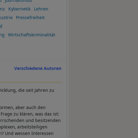
6
Journalismus
enz
Kybernetik
Lehren
ustrie
Pressefreiheit
d
ng
Wirtschaftskriminalität
Verschiedene Autoren
icklung, die seit Jahren zu
formen, aber auch den
Frage zu klären, was das ist:
herrschenden und besitzenden
plexen, arbeitsteiligen
en? Und wessen Interessen