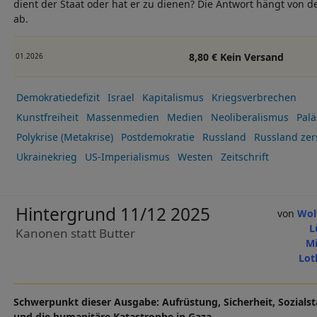
dient der Staat oder hat er zu dienen? Die Antwort hängt von de
ab.
8,80 € Kein Versand
01.2026
Demokratiedefizit
Israel
Kapitalismus
Kriegsverbrechen
Kunstfreiheit
Massenmedien
Medien
Neoliberalismus
Palä
Polykrise (Metakrise)
Postdemokratie
Russland
Russland zer
Ukrainekrieg
US-Imperialismus
Westen
Zeitschrift
Hintergrund 11/12 2025
Wol
L
Kanonen statt Butter
M
Lot
Schwerpunkt dieser Ausgabe: Aufrüstung, Sicherheit, Sozials
und die humanitäre Katastrophe in Gaza.