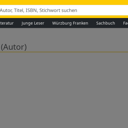
iteratur
Junge Leser
Würzburg Franken
Sachbuch
Fa
n
(Autor)