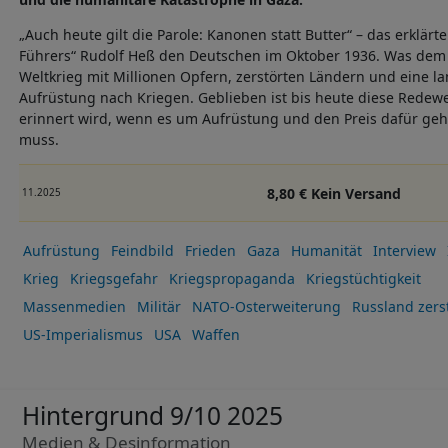
„Auch heute gilt die Parole: Kanonen statt Butter“ – das erklärte
Führers“ Rudolf Heß den Deutschen im Oktober 1936. Was dem fo
Weltkrieg mit Millionen Opfern, zerstörten Ländern und eine la
Aufrüstung nach Kriegen. Geblieben ist bis heute diese Rede
erinnert wird, wenn es um Aufrüstung und den Preis dafür geht
muss.
8,80 € Kein Versand
11.2025
Aufrüstung
Feindbild
Frieden
Gaza
Humanität
Interview
Krieg
Kriegsgefahr
Kriegspropaganda
Kriegstüchtigkeit
Massenmedien
Militär
NATO-Osterweiterung
Russland zers
US-Imperialismus
USA
Waffen
Hintergrund 9/10 2025
Medien & Desinformation