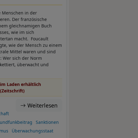
e Menschen in der
ieren. Der französische
einem gleichnamigen Buch
sses, wie im sich
tertan macht. Foucault
eigte, wie der Mensch zu einem
trale Mittel waren und sind
: Wer sich der Norm
ikettiert, überwacht und
im Laden erhältlich
(Zeitschrift)
Weiterlesen
chaft
undfunkbeitrag
Sanktionen
smus
Überwachungsstaat