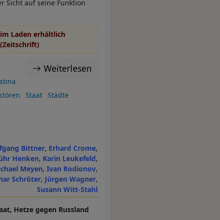
r Sicht auf seine Funktion
im Laden erhältlich
(Zeitschrift)
Weiterlesen
stina
stören
Staat
Städte
fgang Bittner
Erhard Crome
ühr Henken
Karin Leukefeld
ichael Meyen
Ivan Rodionov
har Schröter
Jürgen Wagner
Susann Witt-Stahl
taat, Hetze gegen Russland