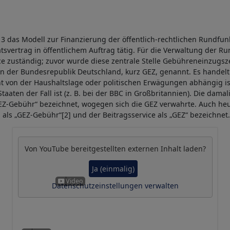
13 das Modell zur Finanzierung der öffentlich-rechtlichen Rundfun
vertrag in öffentlichem Auftrag tätig. Für die Verwaltung der Ru
e zuständig; zuvor wurde diese zentrale Stelle Gebühreneinzugszen
n der Bundesrepublik Deutschland, kurz GEZ, genannt. Es handelt 
t von der Haushaltslage oder politischen Erwägungen abhängig ist,
taaten der Fall ist (z. B. bei der BBC in Großbritannien). Die da
Z-Gebühr“ bezeichnet, wogegen sich die GEZ verwahrte. Auch heu
ls „GEZ-Gebühr“[2] und der Beitragsservice als „GEZ“ bezeichnet.
Von
YouTube
bereitgestellten externen Inhalt laden?
Ja (einmalig)
Datenschutzeinstellungen verwalten