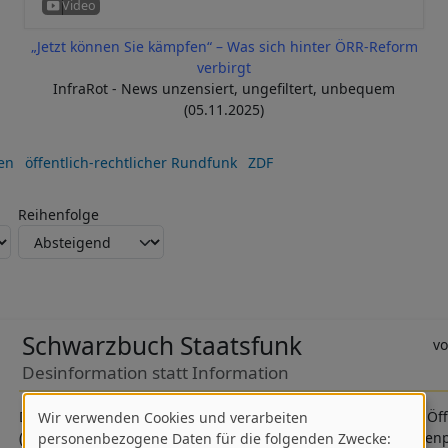
„Jetzt können Sie kämpfen“ – Was sich hinter ÖRR-Reform
verbirgt
InfraRot - News unzensiert, ungefiltert, unbequem
(05.11.2025)
en
öffentlich-rechtlicher Rundfunk
ZDF
Reihenfolge
Schwarzbuch Staatsfunk
Desinformation statt Information
Der mit fast neun Milliarden Euro pro Jahr weltweit teuerste Ö
Wir verwenden Cookies und verarbeiten
Verwendung
(ÖRR) Deutschlands steckt in der Krise. Immer mehr Gebührenp
personenbezogene Daten für die folgenden Zwecke: