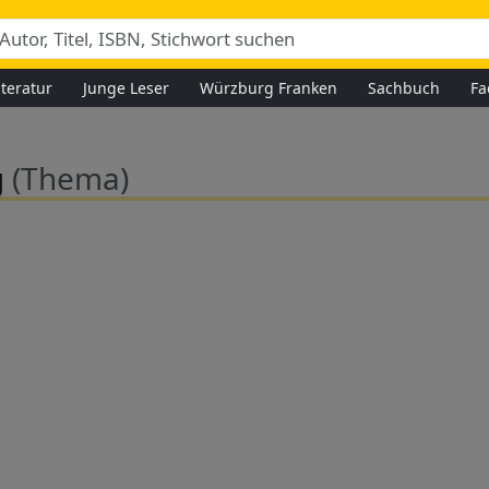
iteratur
Junge Leser
Würzburg Franken
Sachbuch
Fa
g
(Thema)