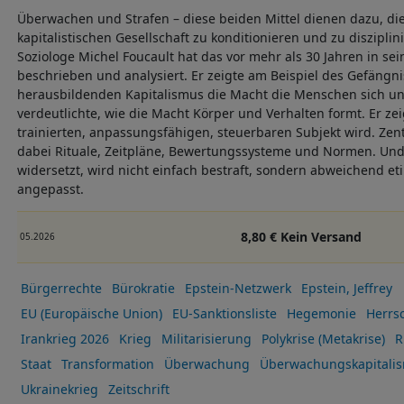
Überwachen und Strafen – diese beiden Mittel dienen dazu, di
kapitalistischen Gesellschaft zu konditionieren und zu disziplin
Soziologe Michel Foucault hat das vor mehr als 30 Jahren in s
beschrieben und analysiert. Er zeigte am Beispiel des Gefängni
herausbildenden Kapitalismus die Macht die Menschen sich un
verdeutlichte, wie die Macht Körper und Verhalten formt. Er z
trainierten, anpassungsfähigen, steuerbaren Subjekt wird. Zen
dabei Rituale, Zeitpläne, Bewertungssysteme und Normen. Und
widersetzt, wird nicht einfach bestraft, sondern abweichend et
angepasst.
8,80 € Kein Versand
05.2026
Bürgerrechte
Bürokratie
Epstein-Netzwerk
Epstein, Jeffrey
EU (Europäische Union)
EU-Sanktionsliste
Hegemonie
Herrs
Irankrieg 2026
Krieg
Militarisierung
Polykrise (Metakrise)
R
Staat
Transformation
Überwachung
Überwachungskapitali
Ukrainekrieg
Zeitschrift