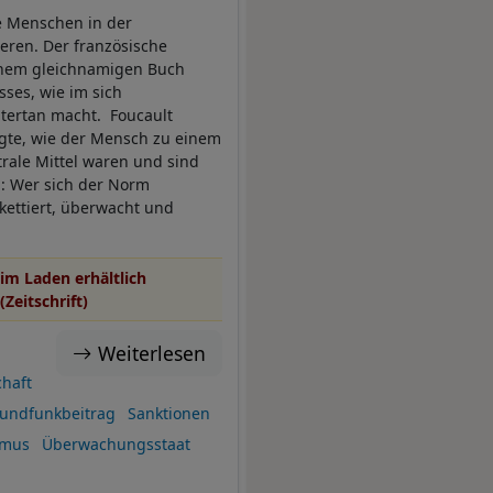
e Menschen in der
ieren. Der französische
einem gleichnamigen Buch
sses, wie im sich
tertan macht. Foucault
eigte, wie der Mensch zu einem
trale Mittel waren und sind
: Wer sich der Norm
ikettiert, überwacht und
im Laden erhältlich
(Zeitschrift)
Weiterlesen
chaft
undfunkbeitrag
Sanktionen
smus
Überwachungsstaat