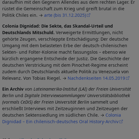
daraufhin mit den Gegnern Allendes aus dem rechten Lager. Er
rüstet die Gemeinschaft zum Krieg und greift brutal in die
Politik Chiles ein. →
arte (bis 31.12.2025)
Colonia Dignidad: Die Sekte, das Skandal-Urteil und
Deutschlands Mitschuld.
Verweigerte Ermittlungen, nicht
gehörte Zeugen, verschleppte Entschädigung: Der deutsche
Umgang mit dem belasteten Erbe der deutsch-chilenischen
Sekten- und Folter-Kolonie macht fassungslos – ebenso wie
kürzlich ergangene Entscheide der Justiz. Die Geschichte der
deutschen Verstrickung mit dem Pinochet-Regime erscheint
zudem durch Deutschlands aktuelle Politik zu Venezuela von
Relevanz. Von Tobias Riegel. →
Nachdenkseiten 14.05.2019
Ein Archiv
von
Lateinamerika-Institut (LAI) der Freien Universität
Berlin
und
Digitale Interviewsammlungen/ Universitätsbibliothek
(vormals CeDiS) der Freien Universität Berlin
sammelt und
erschließt Interviews mit Zeitzeuginnen und Zeitzeugen der
deutschen Sektensiedlung im südlichen Chile. →
Colonia
Dignidad – Ein chilenisch-deutsches Oral History-Archiv