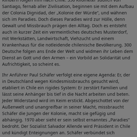
Santiago, fernab aller Zivilisation, beginnen sie mit dem Aufbau
der Colonia Dignidad, der „Kolonie der Würde“, und wähnen
sich im Paradies. Doch dieses Paradies wird zur Hölle, denn
Gewalt und Missbrauch prägen den Alltag. Doch es entsteht
auch in kurzer Zeit ein vermeintliches deutsches Musterdorf,
mit Werkstätten, Landwirtschaft, Viehzucht und einem
Krankenhaus für die notleidende chilenische Bevölkerung. 300
Deutsche folgen ans Ende der Welt und widmen ihr Leben dem
Dienst an Gott und den Armen – ein Vorbild an Solidarität und
Aufrichtigkeit, so scheint es.
Ihr Anführer Paul Schäfer verfolgt eine eigene Agenda: Er, der
in Deutschland wegen Kindesmissbrauchs gesucht wird,
etabliert in Chile ein rigides System: Er zerstört Familien und
lässt seine Anhänger bis tief in die Nacht arbeiten und beten.
Jeder Widerstand wird im Keim erstickt. Abgeschottet von der
Außenwelt und unangreifbar in seiner Macht, missbraucht
Schäfer die Jungen der Kolonie, macht sie gefügig und
abhängig. 1970 aber sieht er sein selbst ernanntes „Paradies“
bedroht. Der Sozialist Salvador Allende wird Präsident in Chile
und kündigt Enteignungen an. Schäfer verbündet sich