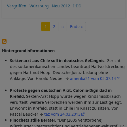
Vergriffen
Würzburg
Neu 2012
I:DD
Seitennummerierung
Seite
Seite
Nächste Seite
Letzte Seite
1
2
››
Ende »
Hintergrundinformationen
Sektenarzt aus Chile soll in deutsches Gefängnis.
Gericht
des südamerikanischen Landes beantragt Haftvollstreckung
gegen Hartmut Hopp. Deutsche Justiz bislang ohne
Anklage. Von Harald Neuber →
amerika21 vom 05.07.14
Proteste gegen deutschen Arzt. Colonia-Dignidad in
Krefeld.
Sekten-Arzt Hopp wurde wegen Kindsmissbrauch
verurteilt, weitere Verbrechen werden ihm zur Last gelegt.
Er wohnt in Krefeld, statt in Chile im Knast zu sitzen. Von
Pascal Beucker →
taz vom 24.03.2013
Pinochets stille Berater.
"Der (2005 verstorbene)
Würzburger Staatsrechtler und Vertriebenenanwalt Prof. Dr.