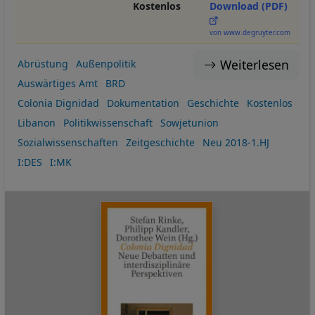
Kostenlos
Download (PDF)
von www.degruyter.com
Weiterlesen
Abrüstung
Außenpolitik
Auswärtiges Amt
BRD
Colonia Dignidad
Dokumentation
Geschichte
Kostenlos
Libanon
Politikwissenschaft
Sowjetunion
Sozialwissenschaften
Zeitgeschichte
Neu 2018-1.HJ
I:DES
I:MK