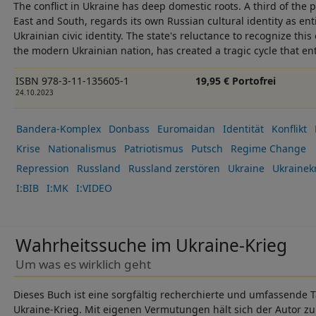
The conflict in Ukraine has deep domestic roots. A third of the p
East and South, regards its own Russian cultural identity as ent
Ukrainian civic identity. The state's reluctance to recognize this
the modern Ukrainian nation, has created a tragic cycle that ent
ISBN 978-3-11-135605-1
19,95 € Portofrei
24.10.2023
Bandera-Komplex
Donbass
Euromaidan
Identität
Konflikt
Krise
Nationalismus
Patriotismus
Putsch
Regime Change
Repression
Russland
Russland zerstören
Ukraine
Ukrainek
I:BIB
I:MK
I:VIDEO
Wahrheitssuche im Ukraine-Krieg
Um was es wirklich geht
Dieses Buch ist eine sorgfältig recherchierte und umfassend
Ukraine-Krieg. Mit eigenen Vermutungen hält sich der Autor z