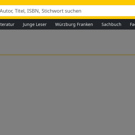
iteratur
Junge Leser
Würzburg Franken
Sachbuch
Fa