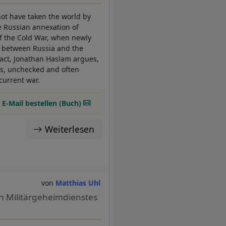
not have taken the world by
e Russian annexation of
 of the Cold War, when newly
s between Russia and the
fact, Jonathan Haslam argues,
ns, unchecked and often
current war.
 E-Mail bestellen (Buch)
Weiterlesen
Matthias Uhl
n Militärgeheimdienstes