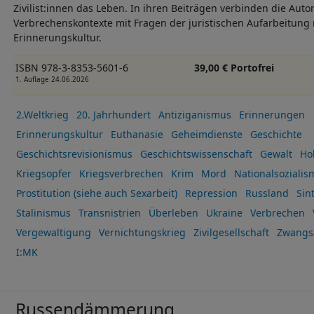
Zivilist:innen das Leben. In ihren Beiträgen verbinden die Aut
Verbrechenskontexte mit Fragen der juristischen Aufarbeitung
Erinnerungskultur.
ISBN 978-3-8353-5601-6
39,00 € Portofrei
1. Auflage 24.06.2026
2.Weltkrieg
20. Jahrhundert
Antiziganismus
Erinnerungen
Erinnerungskultur
Euthanasie
Geheimdienste
Geschichte
Geschichtsrevisionismus
Geschichtswissenschaft
Gewalt
Ho
Kriegsopfer
Kriegsverbrechen
Krim
Mord
Nationalsozialis
Prostitution (siehe auch Sexarbeit)
Repression
Russland
Sin
Stalinismus
Transnistrien
Überleben
Ukraine
Verbrechen
Vergewaltigung
Vernichtungskrieg
Zivilgesellschaft
Zwangs
I:MK
Russendämmerung