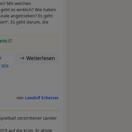
den? Mit welchen
geht es wirklich? Wie haben
irale angetrieben? Es geht
iert“. Es geht darum, die
uch)
Weiterlesen
e
I:BIB
Landolf Scherzer
pielball zerstrittener Länder
2019 auf die Krim. Er ahnte