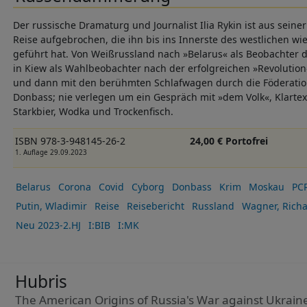
Der russische Dramaturg und Journalist Ilia Rykin ist aus seine
Reise aufgebrochen, die ihn bis ins Innerste des westlichen wi
geführt hat. Von Weißrussland nach »Belarus« als Beobachter d
in Kiew als Wahlbeobachter nach der erfolgreichen »Revolutio
und dann mit den berühmten Schlafwagen durch die Föderation
Donbass; nie verlegen um ein Gespräch mit »dem Volk«, Klarte
Starkbier, Wodka und Trockenfisch.
ISBN 978-3-948145-26-2
24,00 € Portofrei
1. Auflage 29.09.2023
Belarus
Corona
Covid
Cyborg
Donbass
Krim
Moskau
PCR
Putin, Wladimir
Reise
Reisebericht
Russland
Wagner, Rich
Neu 2023-2.HJ
I:BIB
I:MK
Hubris
The American Origins of Russia's War against Ukrain