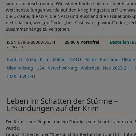
sind dramatisch genug. Wie ist der Konflikt historisch entstan
Weichenstellungen wurde auf den Krieg hingesteuert? Um was 
die Ukraine, die USA, die NATO und Russland die Eskalations-Sp
nicht darum, wer „gut“ oder „böse“ ist, wer „gewinnt“ oder „verl
Zusammenhänge zu verstehen.
ISBN 978-3-89060-863-1
28,00 € Portofrei
Bestellen (B
25.10.2023
Konflikt
Krieg
Krim
Militär
NATO
Politik
Russland
Ukrain
Ukrainekrieg
USA
Verschwörung
Wahrheit
Neu 2023-2.HJ
I:MK
I:VIDEO
Leben im Schatten der Stürme –
Erkundungen auf der Krim
Die Krim - eine Region, die ein Paradies sein könnte, aber zum S
wurde.
Landolf Scherzer, der "Spezialist für Recherchen vor Ort", fuhr 