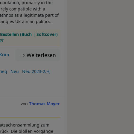
opulation, primarily in the
irely compatible with a
 ethnos as a legitimate part of
angles Ukrainian politics.
Bestellen (Buch | Softcover)
Weiterlesen
Krim
rieg
Neu
Neu 2023-2.HJ
Thomas Mayer
e Tatsachensammlung zum
urück. Die bloßen Vorgänge