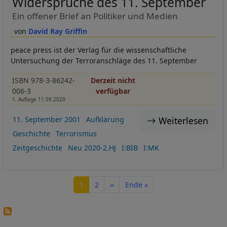
Widersprüche des 11. September
Ein offener Brief an Politiker und Medien
David Ray Griffin
peace press ist der Verlag für die wissenschaftliche
Untersuchung der Terroranschläge des 11. September
ISBN 978-3-86242-
Derzeit nicht
006-3
verfügbar
1. Auflage 11.09.2020
Weiterlesen
11. September 2001
Aufklärung
Geschichte
Terrorismus
Zeitgeschichte
Neu 2020-2.HJ
I:BIB
I:MK
Seitennummerierung
Seite
Seite
Nächste Seite
Letzte Seite
1
2
››
Ende »