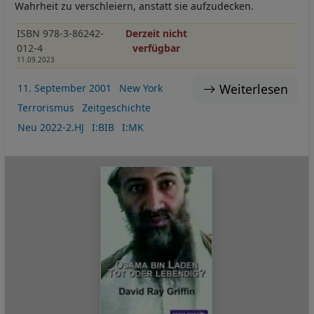
und
Wahrheit zu verschleiern, anstatt sie aufzudecken.
Cookies
ISBN 978-3-86242-
Derzeit nicht
012-4
verfügbar
11.09.2023
Weiterlesen
11. September 2001
New York
Terrorismus
Zeitgeschichte
Neu 2022-2.HJ
I:BIB
I:MK