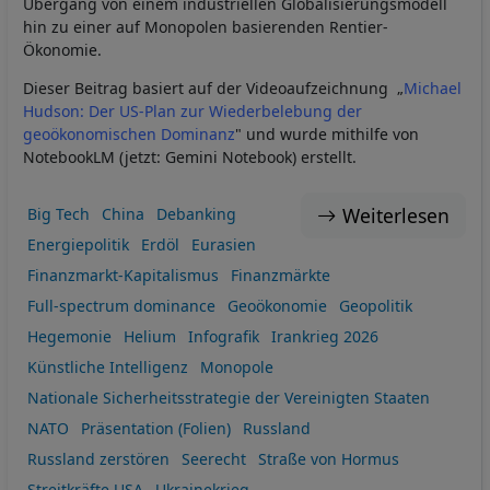
Übergang von einem industriellen Globalisierungsmodell
hin zu einer auf Monopolen basierenden Rentier-
Ökonomie.
Dieser Beitrag basiert auf der Videoaufzeichnung „
Michael
Hudson: Der US-Plan zur Wiederbelebung der
geoökonomischen Dominanz
" und wurde mithilfe von
NotebookLM (jetzt: Gemini Notebook) erstellt.
Weiterlesen
Big Tech
China
Debanking
Energiepolitik
Erdöl
Eurasien
Finanzmarkt-Kapitalismus
Finanzmärkte
Full-spectrum dominance
Geoökonomie
Geopolitik
Hegemonie
Helium
Infografik
Irankrieg 2026
Künstliche Intelligenz
Monopole
Nationale Sicherheitsstrategie der Vereinigten Staaten
NATO
Präsentation (Folien)
Russland
Russland zerstören
Seerecht
Straße von Hormus
Streitkräfte USA
Ukrainekrieg