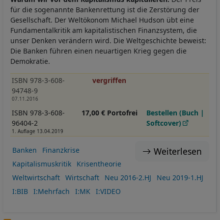
für die sogenannte Bankenrettung ist die Zerstörung der
Gesellschaft. Der Weltökonom Michael Hudson übt eine
Fundamentalkritik am kapitalistischen Finanzsystem, die
unser Denken verändern wird. Die Weltgeschichte beweist:
Die Banken führen einen neuartigen Krieg gegen die
Demokratie.
ISBN 978-3-608-
vergriffen
94748-9
07.11.2016
ISBN 978-3-608-
17,00 € Portofrei
Bestellen (Buch |
96404-2
Softcover)
1. Auflage 13.04.2019
Weiterlesen
Banken
Finanzkrise
Kapitalismuskritik
Krisentheorie
Weltwirtschaft
Wirtschaft
Neu 2016-2.HJ
Neu 2019-1.HJ
I:BIB
I:Mehrfach
I:MK
I:VIDEO