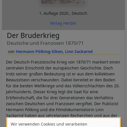
1. Auflage
2020
,
Deutsch
Verlag Herder
Der Bruderkrieg
Deutsche und Franzosen 1870/71
Hermann Pölking-Eiken
Linn Sackarnd
Der Deutsch-Französische Krieg von 1870/71 markiert einen
zentralen Einschnitt der europäischen Geschichte. Doch
trotz seiner großen Bedeutung ist er aus dem kollektiven
Bewusstsein verschwunden. Dabei bereitet er den Boden
für die beiden Weltkriege und das Völkerschlachten des 20.
Jahrhunderts. Dieser Krieg legt die Saat für eine
Erbfeindschaft, die für drei Generationen das Verhältnis
zwischen Deutschen und Franzosen vergiftet. Der Publizist
Hermann Pölking und die Filmdokumentatorin Linn
Sackarnd haben aus jahrelangen Recherchen und aus der
intensiven Lektüre der Erinnerungsliteratur von Offizieren
Wir verwenden Cookies und verarbeiten