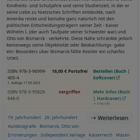
Kindheits- und Schuljahre und seine Studienzeit, in der er
seine Liebe zu Nietzsches Schriften entdeckte, nach
Amerika reiste und beinahe ganz natürlich mit den
politischen Entscheidungsträgern seiner Zeit - Kaiser
Wilhelm I. (der auch Taufpate seiner Schwester war) und
Otto von Bismarck - verkehrte. Diese Nähe schränkte jedoch
keineswegs seine Objektivität oder Beobachtungs- gabe
ein: Besonders über Bismarck fällte Kessler ein scharfes
Urteil.
ISBN 978-3-96999-
16,00 € Portofrei
Bestellen (Buch |
405-4
Softcover)
1. Auflage 17.09.2025
ISBN 978-3-95829-
vergriffen
Mehr Infos (Buch
648-0
| Hardcover)
→ d-nb.info
Weiterlesen
19. Jahrhundert
20. Jahrhundert
Autobiografie
Bismarck, Otto von
Erinnerungen
Independent Verlage
Kaiserreich
Mäzen