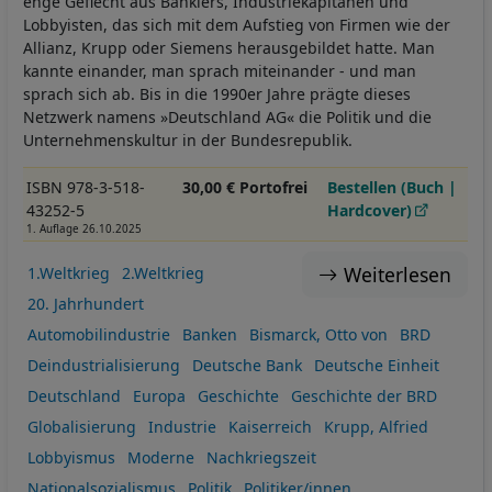
enge Geflecht aus Bankiers, Industriekapitänen und
Lobbyisten, das sich mit dem Aufstieg von Firmen wie der
Allianz, Krupp oder Siemens herausgebildet hatte. Man
kannte einander, man sprach miteinander - und man
sprach sich ab. Bis in die 1990er Jahre prägte dieses
Netzwerk namens »Deutschland AG« die Politik und die
Unternehmenskultur in der Bundesrepublik.
ISBN 978-3-518-
30,00 € Portofrei
Bestellen (Buch |
43252-5
Hardcover)
1. Auflage 26.10.2025
Weiterlesen
1.Weltkrieg
2.Weltkrieg
20. Jahrhundert
Automobilindustrie
Banken
Bismarck, Otto von
BRD
Deindustrialisierung
Deutsche Bank
Deutsche Einheit
Deutschland
Europa
Geschichte
Geschichte der BRD
Globalisierung
Industrie
Kaiserreich
Krupp, Alfried
Lobbyismus
Moderne
Nachkriegszeit
Nationalsozialismus
Politik
Politiker/innen