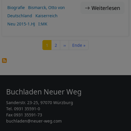
Weiterlesen
Biografie
Bismarck, Otto von
Deutschland
Kaiserreich
Neu 2015-1.HJ
I:MK
Seitennummerierung
Seite
Seite
Nächste Seite
Letzte Seite
1
2
››
Ende »
Buchladen Neuer Weg
Sanderstr. 23-25, 97070 Würzburg
Tel. 0931 35591-0
Fax 0931 35591-73
buchladen@neuer-weg.com