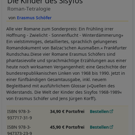
Die Kinder des Sisyfos
Roman-Tetralogie
Erasmus Schöfer
Alle vier Romane zum Sonderpreis: Ein Frühling irrer
Hoffnung - Zwielicht - Sonnenflucht - Winterdämmerung»
Ein vielstimmiges, detailliertes, sprachlich gelungenes
Romandokument von Balzac'schen Ausmaßen.« Frankfurter
Rundschau.Diese vier Romane Erasmus Schöfers sind
phantasievolle und sprachmächtige Erzählungen aus einer
heute noch wirksamen Vergangenheit: eine Geschichte der
bundesrepublikanischen Linken von 1968 bis 1990. Jetzt in
einer fünfbändigen Gesamtausgabe, inkl. neuem
Begleitband mit ausführlichem Glossar (»Quellen des
Widerstands. Die Welt der Kinder des Sisyfos 1968-1989«
von Erasmus Schöfer und Jens Jürgen Korff).
ISBN 978-3-
34,90 € Portofrei
Bestellen
937717-31-9
ISBN 978-3-
45,90 € Portofrei
Bestellen
947373-23-9