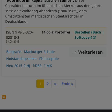
"Rote Blüte im kapitalistischen Sumpf".
Diese
Charakterisierung im Rheinischen Merkur aus dem Jahre
1956 galt Wolfgang Abendroth (1906-1985), dem
umstrittensten marxistischen Staatsrechtler in
Deutschland.
ISBN 978-3-320-
14,00 € Portofrei
Bestellen (Buch |
02318-8
Softcover)
31.08.2015
Weiterlesen
Biografie
Marburger Schule
Notstandsgesetze
Philosophie
Neu 2015-2.HJ
I:DES
I:MK
Seitennummerierung
Seite
Seite
Nächste Seite
Letzte Seite
1
2
››
Ende »