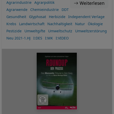
Weiterlesen
Agrarindustrie
Agrarpolitik
Agrarwende
Chemieindustrie
DDT
Gesundheit
Glyphosat
Herbizide
Independent Verlage
Krebs
Landwirtschaft
Nachhaltigkeit
Natur
Ökologie
Pestizide
Umweltgifte
Umweltschutz
Umweltzerstörung
Neu 2021-1.HJ
I:DES
I:MK
I:VIDEO