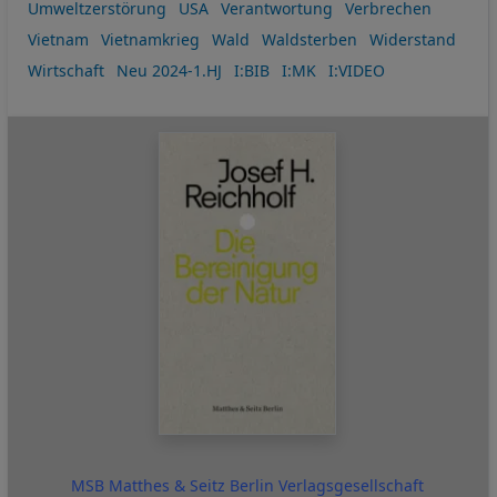
Umweltzerstörung
USA
Verantwortung
Verbrechen
Vietnam
Vietnamkrieg
Wald
Waldsterben
Widerstand
Wirtschaft
Neu 2024-1.HJ
I:BIB
I:MK
I:VIDEO
MSB Matthes & Seitz Berlin Verlagsgesellschaft