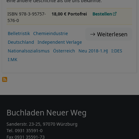
eine andere Geschichte als die uns bekannte.
ISBN 978-3-95757-
18,00 € Portofrei
Bestellen
576-0
Weiterlesen
Belletristik
Chemieindustrie
Deutschland
Independent Verlage
Nationalsozialismus
Österreich
Neu 2018-1.HJ
I:DES
I:MK
Buchladen Neuer Weg
Sanderstr. 23-25, 97070 Würzburg
Tel. 0931 35591-0
Fax 0931 35591-73