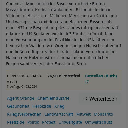
Chemical, Monsanto oder Bayer. Vernichtete Ernten,
Missgeburten, Krebserkrankungen: Bis heute leiden in
Vietnam mehr als drei Millionen Menschen an Spätfolgen.
Und was geschah mit den orangefarbenen Fässern, als
man 1971 die Besprühung des Landes infolge massenhaft
erkrankter US-Soldaten einstellte? Für deren Inhalt fand
man Verwendung an der Pazifikküste der USA. Über den
heimischen Wäldern von Oregon stiegen Hubschrauber auf
und ließen giftigen Nebel herab: Unkrautvernichtung im
Namen der Holzindustrie - einmal mehr mit tödlichen
Folgen samt verseuchter Flüsse und Seen.
ISBN 978-3-89438-
26,90 € Portofrei
Bestellen (Buch)
817-1
1. Auflage 01.03.2024
Weiterlesen
Agent Orange
Chemieindustrie
Gesundheit
Herbizide
Krieg
Kriegsverbrechen
Landwirtschaft
Mitwelt
Monsanto
Pestizide
Politik
Protest
Umweltgifte
Umweltschutz