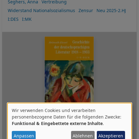
Seghers, Anna
Vertreibung
Widerstand Nationalsozialismus
Zensur
Neu 2025-2.HJ
I:DES
I:MK
Wir verwenden Cookies und verarbeiten
Verwendung
personenbezogene Daten für die folgenden Zwecke:
Funktional & Eingebettete externe Inhalte
.
1. Auflage
12.05.2017
,
Deutsch
von
personenbezogenen
Verlag C.H. Beck
Anpassen
Ablehnen
Akzeptieren