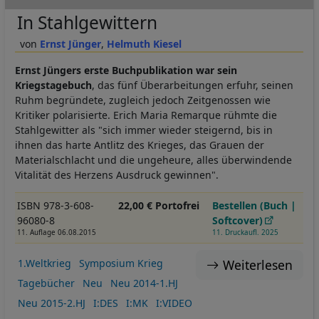
In Stahlgewittern
Ernst Jünger
Helmuth Kiesel
Ernst Jüngers erste Buchpublikation war sein
Kriegstagebuch
, das fünf Überarbeitungen erfuhr, seinen
Ruhm begründete, zugleich jedoch Zeitgenossen wie
Kritiker polarisierte. Erich Maria Remarque rühmte die
Stahlgewitter als "sich immer wieder steigernd, bis in
ihnen das harte Antlitz des Krieges, das Grauen der
Materialschlacht und die ungeheure, alles überwindende
Vitalität des Herzens Ausdruck gewinnen".
ISBN 978-3-608-
22,00 € Portofrei
Bestellen (Buch |
96080-8
Softcover)
11. Auflage 06.08.2015
11. Druckaufl. 2025
Weiterlesen
1.Weltkrieg
Symposium Krieg
Tagebücher
Neu
Neu 2014-1.HJ
Neu 2015-2.HJ
I:DES
I:MK
I:VIDEO