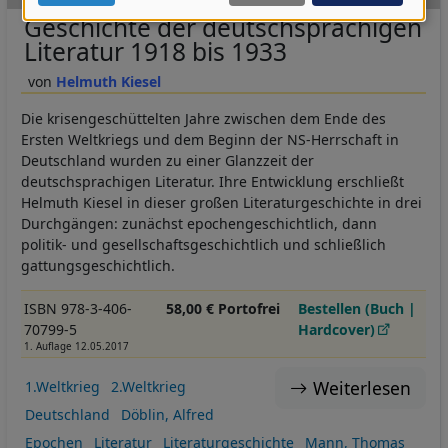
Daten
Geschichte der deutschsprachigen
und
Literatur 1918 bis 1933
Cookies
Helmuth Kiesel
Die krisengeschüttelten Jahre zwischen dem Ende des
Ersten Weltkriegs und dem Beginn der NS-Herrschaft in
Deutschland wurden zu einer Glanzzeit der
deutschsprachigen Literatur. Ihre Entwicklung erschließt
Helmuth Kiesel in dieser großen Literaturgeschichte in drei
Durchgängen: zunächst epochengeschichtlich, dann
politik- und gesellschaftsgeschichtlich und schließlich
gattungsgeschichtlich.
ISBN 978-3-406-
58,00 € Portofrei
Bestellen (Buch |
70799-5
Hardcover)
1. Auflage 12.05.2017
Weiterlesen
1.Weltkrieg
2.Weltkrieg
Deutschland
Döblin, Alfred
Epochen
Literatur
Literaturgeschichte
Mann, Thomas