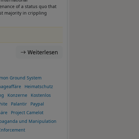
enance of a status quo that
t majority in crippling
Weiterlesen
mmon Ground System
ageaffäre
Heimatschutz
ng
Konzerne
Kostenlos
hite
Palantir
Paypal
häre
Project Camelot
opaganda und Manipulation
Enforcement