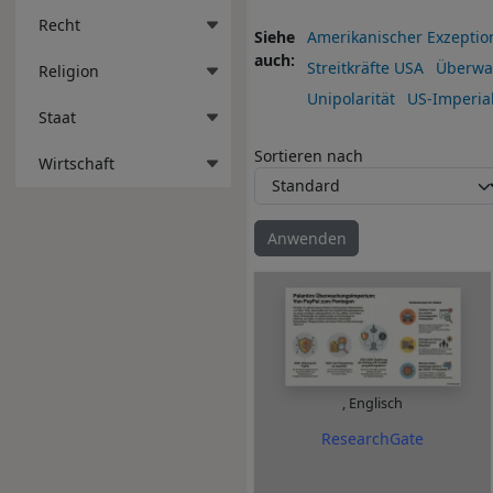
Recht
Siehe
Amerikanischer Exzeptio
auch
Streitkräfte USA
Überwa
Religion
Unipolarität
US-Imperia
Staat
Sortieren nach
Wirtschaft
,
Englisch
ResearchGate