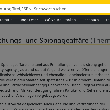
iteratur
Junge Leser
Würzburg Franken
Sachbuch
Fa
chungs- und Spionageaffäre
(Them
Spionageaffäre entstand aus Enthüllungen von als streng geheim
ty Agency (NSA) und darauf folgend weiteren Veröffentlichungen 
rikanische Whistleblower und ehemalige Geheimdienstmitarbeiter
m die Vereinigten Staaten seit spätestens 2007 in großem Umfang 
bal und verdachtsunabhängig überwachen. Beschuldigt wurden auc
eutschland. Als Rechtfertigung führen Politiker und Geheimdienst
istischen Anschlägen vorgebeugt werde.
n auf Vorrat gespeichert. Auch Gebäude und Vertretungen der Eu
ilfe von Wanzen ausspioniert worden sein. Zudem wurden zahlreich