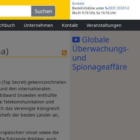
Kontakt
Bestell-Hotline
unter
0931 35591-0
Mo-Fr 9-19 Uhr, Sa 10-16 Uhr
chbuch
Unternehmen
Kontakt
Veranstaltungen
Globale
Überwachungs-
a)
und
Spionageaffäre
 (Top Secret) gekennzeichneten
und den internationalen
 Edward Snowden enthüllte
die Telekommunikation und
h das Vereinigte Königreich
chefs der beiden Länder an,
ropäischen Union sowie die
e führende Politiker, auch