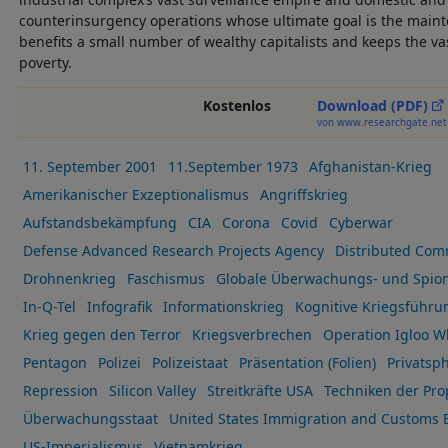
counterinsurgency operations whose ultimate goal is the maint
benefits a small number of wealthy capitalists and keeps the vas
poverty.
Kostenlos
Download (PDF)
von www.researchgate.net
11. September 2001
11.September 1973
Afghanistan-Krieg
Amerikanischer Exzeptionalismus
Angriffskrieg
Aufstandsbekämpfung
CIA
Corona
Covid
Cyberwar
Defense Advanced Research Projects Agency
Distributed Co
Drohnenkrieg
Faschismus
Globale Überwachungs- und Spion
In-Q-Tel
Infografik
Informationskrieg
Kognitive Kriegsführu
Krieg gegen den Terror
Kriegsverbrechen
Operation Igloo W
Pentagon
Polizei
Polizeistaat
Präsentation (Folien)
Privatsp
Repression
Silicon Valley
Streitkräfte USA
Techniken der Pr
Überwachungsstaat
United States Immigration and Customs 
US-Imperialismus
Vietnamkrieg