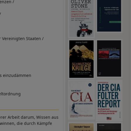
denzen /
/
r Vereinigten Staaten /
luss einzudämmen
Weltordnung
serer Arbeit darum, Wissen aus
ewinnen, die durch Kämpfe