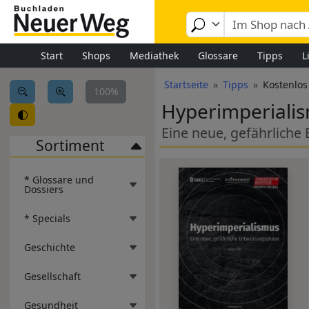
Image
Direkt zum Inhalt
Start
Shops
Mediathek
Glossare
Tipps
L
Pfadnavigation
Startseite
Tipps
Kostenlos
100%
Hyperimperiali
Eine neue, gefährliche
Sortiment
* Glossare und
Dossiers
* Specials
Geschichte
Gesellschaft
Gesundheit