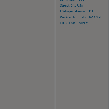
Streitkräfte USA
US-Imperialismus
USA
Westen
Neu
Neu 2024-2.HJ
I:BIB
I:MK
I:VIDEO