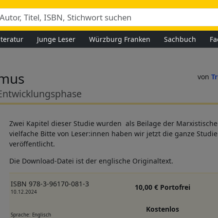
iteratur
Junge Leser
Würzburg Franken
Sachbuch
Fa
smus
Tr
 Entwicklungsphase
Zwei Kapitel dieser Studie wurden als Beilage der Marxistischen
vielfache Bitte von Leser:innen haben wir jetzt die ganze Stud
veröffentlicht.
Die Download-Datei ist der englische Originaltext.
ISBN 978-3-96170-081-3
10,00 € Portofrei
10.12.2024
Kostenlos
Sprache: Englisch