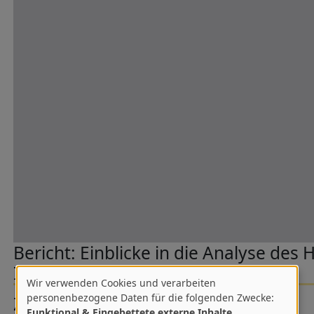
Bericht: Einblicke in die Analyse des 
Imperialismus
Wir verwenden Cookies und verarbeiten
Verwendung
personenbezogene Daten für die folgenden Zwecke:
Zusammenfassung
Funktional & Eingebettete externe Inhalte
.