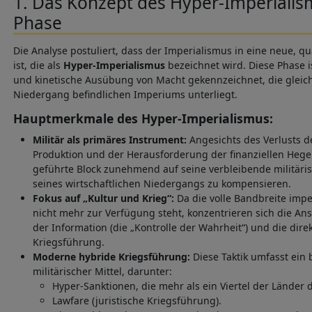
1. Das Konzept des Hyper-Imperialis
Phase
Die Analyse postuliert, dass der Imperialismus in eine neue, qu
ist, die als
Hyper-Imperialismus
bezeichnet wird. Diese Phase i
und kinetische Ausübung von Macht gekennzeichnet, die gleic
Niedergang befindlichen Imperiums unterliegt.
Hauptmerkmale des Hyper-Imperialismus:
Militär als primäres Instrument:
Angesichts des Verlusts d
Produktion und der Herausforderung der finanziellen Hegem
geführte Block zunehmend auf seine verbleibende militäris
seines wirtschaftlichen Niedergangs zu kompensieren.
Fokus auf „Kultur und Krieg“:
Da die volle Bandbreite impe
nicht mehr zur Verfügung steht, konzentrieren sich die An
der Information (die „Kontrolle der Wahrheit“) und die dire
Kriegsführung.
Moderne hybride Kriegsführung:
Diese Taktik umfasst ein 
militärischer Mittel, darunter:
Hyper-Sanktionen, die mehr als ein Viertel der Länder d
Lawfare (juristische Kriegsführung).