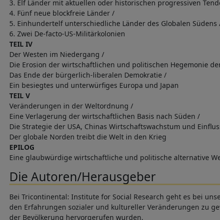
3. Elf Länder mit aktuellen oder historischen progressiven Ten
4. Fünf neue blockfreie Länder /
5. Einhundertelf unterschiedliche Länder des Globalen Südens 
6. Zwei De-facto-US-Militärkolonien
TEIL IV
Der Westen im Niedergang /
Die Erosion der wirtschaftlichen und politischen Hegemonie de
Das Ende der bürgerlich-liberalen Demokratie /
Ein besiegtes und unterwürfiges Europa und Japan
TEIL V
Veränderungen in der Weltordnung /
Eine Verlagerung der wirtschaftlichen Basis nach Süden /
Die Strategie der USA, Chinas Wirtschaftswachstum und Einf
Der globale Norden treibt die Welt in den Krieg
EPILOG
Eine glaubwürdige wirtschaftliche und politische alternative 
Die Autoren/Herausgeber
Bei Tricontinental: Institute for Social Research geht es bei un
den Erfahrungen sozialer und kultureller Veränderungen zu g
der Bevölkerung hervorgerufen wurden.