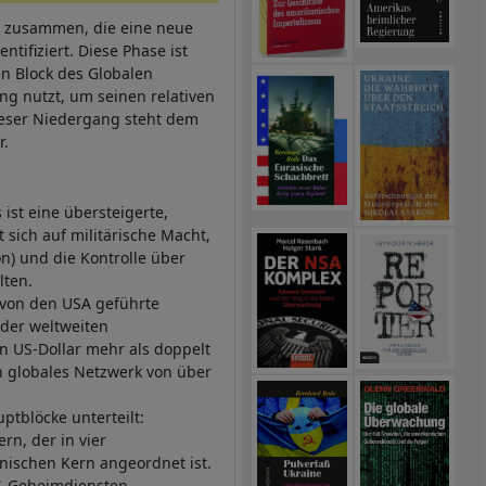
e zusammen, die eine neue
tifiziert. Diese Phase ist
en Block des Globalen
ng nutzt, um seinen relativen
ieser Niedergang steht dem
r.
ist eine übersteigerte,
 sich auf militärische Macht,
n) und die Kontrolle über
lten.
von den USA geführte
 der weltweiten
en US-Dollar mehr als doppelt
ein globales Netzwerk von über
ptblöcke unterteilt:
rn, der in vier
nischen Kern angeordnet ist.
US-Geheimdiensten.