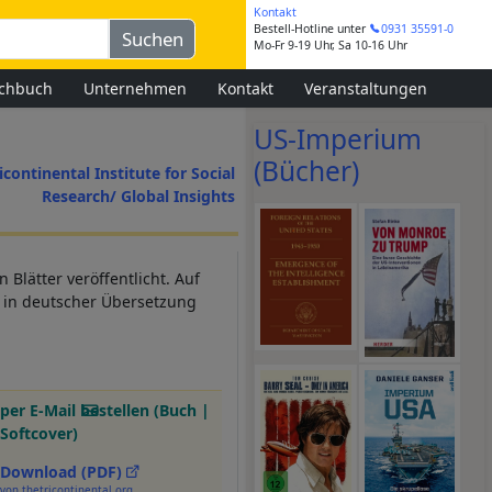
Kontakt
Bestell-Hotline
unter
0931 35591-0
Mo-Fr 9-19 Uhr, Sa 10-16 Uhr
chbuch
Unternehmen
Kontakt
Veranstaltungen
US-Imperium
(Bücher)
icontinental Institute for Social
Research/ Global Insights
 Blätter veröffentlicht. Auf
ie in deutscher Übersetzung
per E-Mail bestellen (Buch |
Softcover)
Download (PDF)
von thetricontinental.org