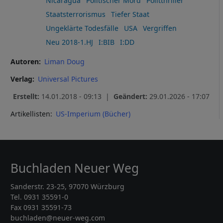
Nicaragua
Politischer Mord
Politthriller
Staatsterrorismus
Tiefer Staat
Ungeklärte Todesfälle
USA
Vergriffen
Neu 2018-1.HJ
I:BIB
I:DD
Autoren
Liman Doug
Verlag
Universal Pictures
Erstellt:
14.01.2018 - 09:13 |
Geändert:
29.01.2026 - 17:07
Artikellisten:
US-Imperium (Bücher)
Buchladen Neuer Weg
Sanderstr. 23-25, 97070 Würzburg
Tel. 0931 35591-0
Fax 0931 35591-73
buchladen@neuer-weg.com