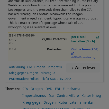
are true. In Dark Alliance, Pulitzer Prize-winning journalist Gary
Webb recounts how tons of cocaine were sold to the poor of
Los Angeles, and the proceeds then channelled to the CIA-
backed Nicaraguan Contras. Meanwhile the Reagan
government waged a strident, hypocritical war against drugs .
This is a masterpiece of reportage whose tale of CIA
wrongdoing is as relevant as ever.
ISBN 978-1-60980-
per E-Mail
22,00 € Portofrei
621-7
bestellen (Buch)
2014
ISBN
Kostenlos
Online lesen (PDF)
dn790003.ca.archive.org
Aufklärung
CIA
Drogen
Infografik
Weiterlesen
Krieg gegen Drogen
Nicaragua
Präsentation (Folien)
Tiefer Staat
I:VIDEO
Themen
CIA
Drogen
DVD
FBI
Filmdrama
Imperialismus
Iran-Contra-Affäre
Kalter Krieg
Krieg gegen Drogen
Kuba
Lateinamerika