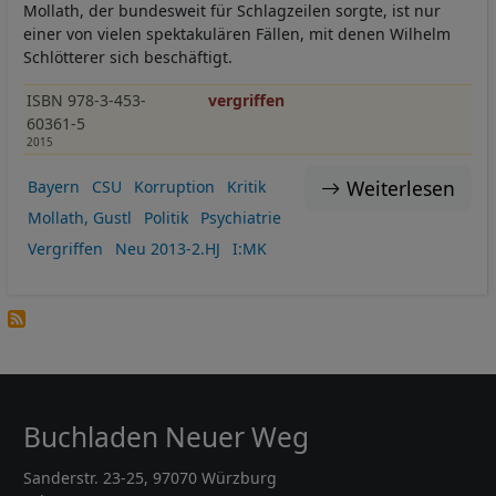
Mollath, der bundesweit für Schlagzeilen sorgte, ist nur
einer von vielen spektakulären Fällen, mit denen Wilhelm
Schlötterer sich beschäftigt.
ISBN 978-3-453-
vergriffen
60361-5
2015
Weiterlesen
Bayern
CSU
Korruption
Kritik
Mollath, Gustl
Politik
Psychiatrie
Vergriffen
Neu 2013-2.HJ
I:MK
Buchladen Neuer Weg
Sanderstr. 23-25, 97070 Würzburg