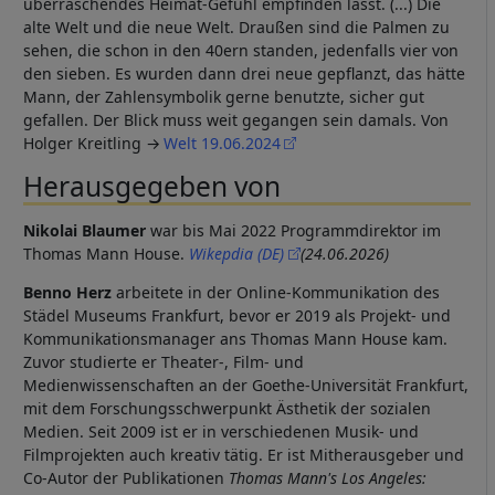
überraschendes Heimat-Gefühl empfinden lässt. (...) Die
alte Welt und die neue Welt. Draußen sind die Palmen zu
sehen, die schon in den 40ern standen, jedenfalls vier von
den sieben. Es wurden dann drei neue gepflanzt, das hätte
Mann, der Zahlensymbolik gerne benutzte, sicher gut
gefallen. Der Blick muss weit gegangen sein damals. Von
Holger Kreitling
Welt 19.06.2024
Herausgegeben von
Nikolai Blaumer
war bis Mai 2022 Programmdirektor im
Thomas Mann House.
Wikepdia (DE)
(24.06.2026)
Benno Herz
arbeitete in der Online-Kommunikation des
Städel Museums Frankfurt, bevor er 2019 als Projekt- und
Kommunikationsmanager ans Thomas Mann House kam.
Zuvor studierte er Theater-, Film- und
Medienwissenschaften an der Goethe-Universität Frankfurt,
mit dem Forschungsschwerpunkt Ästhetik der sozialen
Medien. Seit 2009 ist er in verschiedenen Musik- und
Filmprojekten auch kreativ tätig. Er ist Mitherausgeber und
Co-Autor der Publikationen
Thomas Mann's Los Angeles: