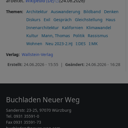
arbeitet.
Wikipedia (DE)
(24.06.2026)
Themen
Architektur
Auswanderung
Bildband
Denken
Diskurs
Exil
Gespräch
Gleichstellung
Haus
Innenarchitektur
Kalifornien
Klimawandel
Kultur
Mann, Thomas
Politik
Rassismus
Wohnen
Neu 2023-2.HJ
I:DES
I:MK
Verlag
Wallstein-Verlag
Erstellt:
24.06.2026 - 15:55 |
Geändert:
24.06.2026 - 16:28
Buchladen Neuer Weg
Sanderstr. 23-25, 97070 Würzburg
Tel. 0931 35591-0
Fax 0931 35591-73