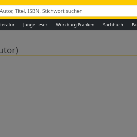
iteratur
Junge Leser
Würzburg Franken
Sachbuch
Fa
utor)