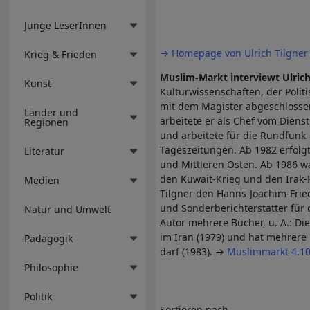
Junge LeserInnen
→ Homepage von Ulrich Tilgner
Krieg & Frieden
Muslim-Markt interviewt Ulrich
Kunst
Kulturwissenschaften, der Poli
mit dem Magister abgeschlossen
Länder und
arbeitete er als Chef vom Diens
Regionen
und arbeitete für die Rundfunk
Tageszeitungen. Ab 1982 erfol
Literatur
und Mittleren Osten. Ab 1986 w
den Kuwait-Krieg und den Irak-K
Medien
Tilgner den Hanns-Joachim-Fried
und Sonderberichterstatter für 
Natur und Umwelt
Autor mehrere Bücher, u. A.: Di
im Iran (1979) und hat mehrere 
Pädagogik
darf (1983). →
Muslimmarkt 4.10
Philosophie
Politik
Sortieren nach