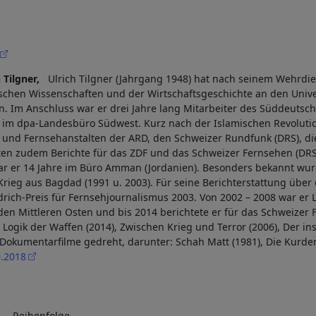
 Tilgner,
Ulrich Tilgner (Jahrgang 1948) hat nach seinem Wehrdie
tischen Wissenschaften und der Wirtschaftsgeschichte an den Univ
. Im Anschluss war er drei Jahre lang Mitarbeiter des Süddeuts
t im dpa-Landesbüro Südwest. Kurz nach der Islamischen Revolutio
- und Fernsehanstalten der ARD, den Schweizer Rundfunk (DRS), d
gten zudem Berichte für das ZDF und das Schweizer Fernsehen (D
ar er 14 Jahre im Büro Amman (Jordanien). Besonders bekannt wur
rieg aus Bagdad (1991 u. 2003). Für seine Berichterstattung über d
rich-Preis für Fernsehjournalismus 2003. Von 2002 – 2008 war er 
den Mittleren Osten und bis 2014 berichtete er für das Schweizer F
e Logik der Waffen (2014), Zwischen Krieg und Terror (2006), Der i
Dokumentarfilme gedreht, darunter: Schah Matt (1981), Die Kurden
.2018
Reihenfolge