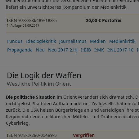
Medienexperten über die verschiedenen Facetten der Vertraue
liefert ein unverzichtbares Kompendium der Medienkritik.
ISBN 978-3-86489-188-5
20,00 € Portofrei
1. Auflage 01.09.2017
Fundus
Ideologiekritik
Journalismus
Medien
Medienkritik
Propaganda
Neu
Neu 2017-2.HJ
I:BIB
I:MK
I:NL 2017-10
I
Die Logik der Waffen
Westliche Politik im Orient
Die politische Situation
im Orient verändert sich dramatisch. Di
nicht gelöst. Statt den Aufbau moderner Zivilgesellschaften zu 
zurück.
Die USA heizen Bürgerkriege an und verteidigen ihre st
Region mit neuen militärischen Mitteln – mit Drohneneinsätz
Cyberkrieg.
ISBN 978-3-280-05489-5
vergriffen