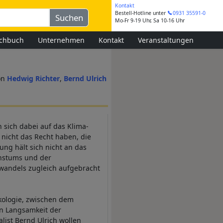
Kontakt
Bestell-Hotline
unter
0931 35591-0
Mo-Fr 9-19 Uhr, Sa 10-16 Uhr
chbuch
Unternehmen
Kontakt
Veranstaltungen
Hedwig Richter
Bernd Ulrich
sich dabei auf das Klima-
nicht das Recht haben, die
ung hält sich nicht an das
hstums und der
awandels zugleich aufgebracht
kologie, zwischen dem
n Langsamkeit der
list Bernd Ulrich wollen