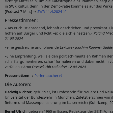
richtige Mittel sein, um die Katastrophe einzudämmen, sagt die
in SWR Kultur, denn in der Demokratie komme es auf das Wirke
[Podcast 7 Min.] →
SWR 11.4.2024
Pressestimmen:
»Das Buch ist anregend, lebhaft geschrieben und provokant. Ei
hoffen auf Bürger und Politiker, die sich einsetzen.«
Roland Misc
21.05.2024
»eine geistreiche und lohnende Lektüre«
Joachim Käppner Südde
»Eine Empfehlung, weil sie den politisch-mentalen Rahmen der K
scharf argumentieren, scharf formulieren und daber nicht in 
verfallen.«
Arno Ozessek rbb radiodrei 12.04.2024
Pressenotizen
→
Perlentaucher
Die Autoren:
Hedwig Richter
, geb. 1973, ist Professorin für Neuere und Neu
Universität der Bundeswehr in München. Zuletzt erschien von 
Reform und Massenpolitisierung im Kaiserreich« (Suhrkamp, 20
Bernd Ulrich
, geboren 1960 in Essen, Redakteur der ZEIT. Für se