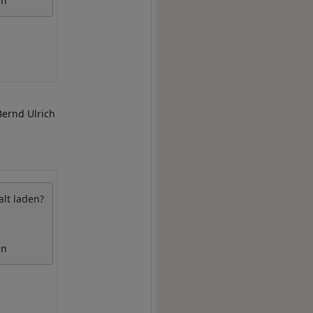
en
Bernd Ulrich
alt laden?
en