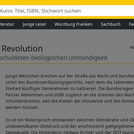
iteratur
Junge Leser
Würzburg Franken
Sachbuch
Fa
Revolution
rschuldeten ökologischen Unmündigkeit
Junge Menschen brechen auf der Straße das Recht und berufen 
Urteil des Bundesverfassungsgerichts, nach dem die Lebenden 
Freiheit künftiger Generationen zu halbieren. Die Bundesregier
Pariser Abkommen und stößt zugleich an die Grenzen des Wac
Schuldenbremse, weil die Kosten der Klimakrise und des Klim
werden müssen.
Es ist ein Widerspruch entstanden zwischen Demokratie und Ö
unabwendbaren Zeitdruck und der anscheinend gottgegebene
Demokratie. Die Historikerin Hedwig Richter und der ZEIT-Journa