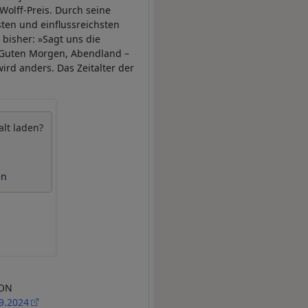
olff-Preis. Durch seine
sten und einflussreichsten
bisher: »Sagt uns die
 »Guten Morgen, Abendland –
rd anders. Das Zeitalter der
alt laden?
en
ION
09.2024