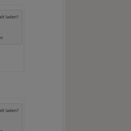
alt laden?
en
alt laden?