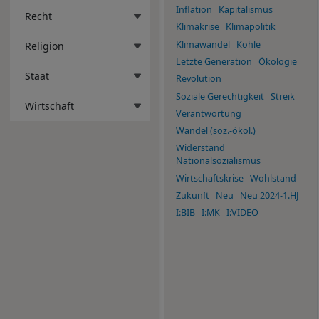
Inflation
Kapitalismus
Recht
Klimakrise
Klimapolitik
Klimawandel
Kohle
Religion
Letzte Generation
Ökologie
Staat
Revolution
Soziale Gerechtigkeit
Streik
Wirtschaft
Verantwortung
Wandel (soz.-ökol.)
Widerstand
Nationalsozialismus
Wirtschaftskrise
Wohlstand
Zukunft
Neu
Neu 2024-1.HJ
I:BIB
I:MK
I:VIDEO