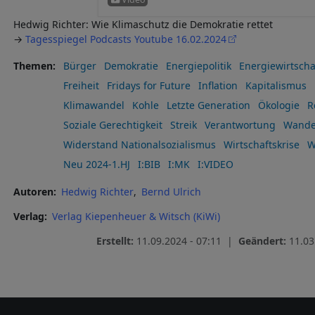
Hedwig Richter: Wie Klimaschutz die Demokratie rettet
→
Tagesspiegel Podcasts Youtube 16.02.2024
Themen
Bürger
Demokratie
Energiepolitik
Energiewirtscha
Freiheit
Fridays for Future
Inflation
Kapitalismus
Klimawandel
Kohle
Letzte Generation
Ökologie
R
Soziale Gerechtigkeit
Streik
Verantwortung
Wandel
Widerstand Nationalsozialismus
Wirtschaftskrise
W
Neu 2024-1.HJ
I:BIB
I:MK
I:VIDEO
Autoren
Hedwig Richter
Bernd Ulrich
Verlag
Verlag Kiepenheuer & Witsch (KiWi)
Erstellt:
11.09.2024 - 07:11 |
Geändert:
11.03