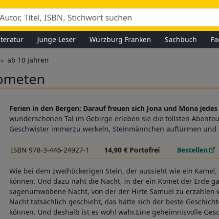
iteratur
Junge Leser
Würzburg Franken
Sachbuch
Fa
ab 10 Jahren
Kometen
Ferien in den Bergen: Darauf freuen sich Jona und Mona jedes 
wunderschönen Tal im Gebirge erleben sie die tollsten Abente
Geschwister immerzu werkeln, Steinmännchen auftürmen und i
ISBN 978-3-446-24927-1
14,90 € Portofrei
Bestellen
Wie bei dem zweihöckerigen Stein, der aussieht wie ein Kamel,
können. Und dazu naht die Nacht, in der ein Komet der Erde g
sagenumwobene Nacht, von der der Hirte Samuel zu erzählen w
Nacht tatsächlich geschieht, das hätte sich der beste Geschic
können. Und deshalb ist es wohl wahr.Eine geheimnisvolle Gesc