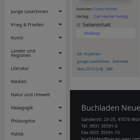
Autoren
Franz Hohler
Junge LeserInnen
Verlag
Carl Hanser Verlag
Seiteninhalt
Krieg & Frieden
(Anfang)
Kunst
Länder und
Ab 10 Jahren
Regionen
Junge LeserInnen
Zeitreise
Literatur
Neu 2015-2.HJ
I:BR
Medien
Natur und Umwelt
Buchladen Neu
Pädagogik
Sanderstr. 23-25, 97070 Wü
Philosophie
Tel. 0931 35591-0
Fax 0931 35591-73
Politik
buchladen@neuer-weg.co