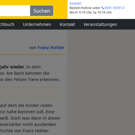
Kontakt
Bestell-Hotline
unter
0931 35591-0
Mo-Fr 9-19 Uhr, Sa 10-16 Uhr
chbuch
Unternehmen
Kontakt
Veranstaltungen
Franz Hohler
Jahr wieder.
In dem
uer. Am Bach könnten die
n den Felsen Tiere erkennen.
 auf dem die Kinder reiten
anz nahe kommen soll. Eine
eiß. Doch was dann in dieser
htenerzähler nicht ausdenken
hichte von Franz Hohler: