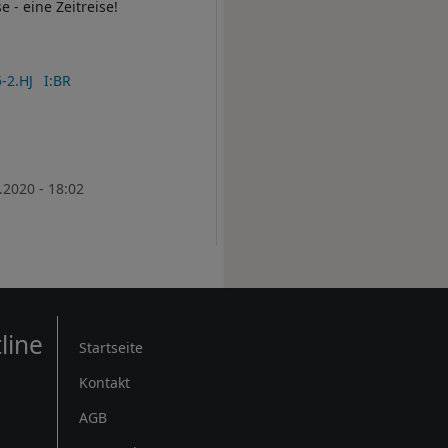
- eine Zeitreise!
-2.HJ
I:BR
.2020 - 18:02
Rechtliches
line
Startseite
Kontakt
AGB