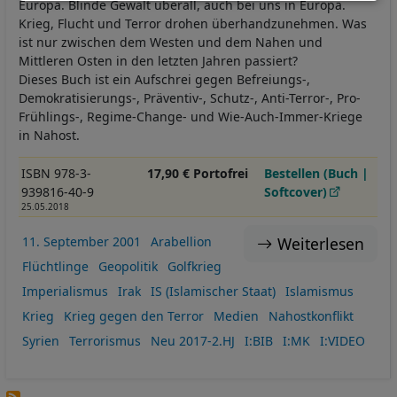
Europa. Blinde Gewalt überall, auch bei uns in Europa.
und
Krieg, Flucht und Terror drohen überhandzunehmen. Was
Cookies
ist nur zwischen dem Westen und dem Nahen und
Mittleren Osten in den letzten Jahren passiert?
Dieses Buch ist ein Aufschrei gegen Befreiungs-,
Demokratisierungs-, Präventiv-, Schutz-, Anti-Terror-, Pro-
Frühlings-, Regime-Change- und Wie-Auch-Immer-Kriege
in Nahost.
ISBN 978-3-
17,90 € Portofrei
Bestellen (Buch |
939816-40-9
Softcover)
25.05.2018
Weiterlesen
11. September 2001
Arabellion
Flüchtlinge
Geopolitik
Golfkrieg
Imperialismus
Irak
IS (Islamischer Staat)
Islamismus
Krieg
Krieg gegen den Terror
Medien
Nahostkonflikt
Syrien
Terrorismus
Neu 2017-2.HJ
I:BIB
I:MK
I:VIDEO