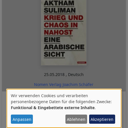
25.05.2018
,
Deutsch
Nomen Verlag Joachim Schäfer
Krieg und Chaos in Nahost
Wir verwenden Cookies und verarbeiten
Verwendung
personenbezogene Daten für die folgenden Zwecke:
Eine arabische Sicht
Funktional & Eingebettete externe Inhalte
.
von
Altham Suliman
personenbezogenen
Anpassen
Ablehnen
Akzeptieren
Millionen Menschen auf der Flucht, auch zu uns nach
Daten