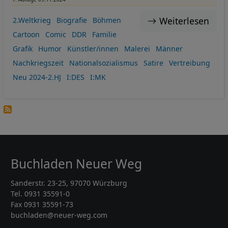
Weiterlesen
2.Weltkrieg
Biografie
Böhmen
Cartoon
Comic
DDR
Familie
Grafik
Humor
Künstler/innen
Malerei
Männer
Nachkriegszeit
Nationalsozialismus
Satire
Vertreibung
Neu 2024-2.HJ
I:DES
I:MK
Buchladen Neuer Weg
Sanderstr. 23-25, 97070 Würzburg
Tel. 0931 35591-0
Fax 0931 35591-73
buchladen@neuer-weg.com