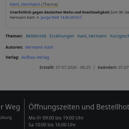
Kant, Hermann
(Thema)
Unerbittlich gegen deutschen Wahn und Knechtseligkeit
Zum 90. Geb
Hermann Kant →
Junge Welt 14.06.2016
Themen
Belletristik
Erzählungen
Kant, Hermann
Kurzgesc
Autoren
Hermann Kant
Verlag
Aufbau-Verlag
Erstellt:
07.07.2026 - 06:25 |
Geändert:
07.07
er Weg
Öffnungszeiten und Bestellhot
rzburg
Mo-Fr 09:00 bis 19:00 Uhr
Sa 10:00 bis 16:00 Uhr