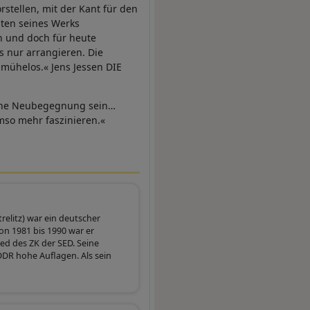
rstellen, mit der Kant für den
ten seines Werks
n und doch für heute
s nur arrangieren. Die
 mühelos.« Jens Jessen DIE
r eine Neubegegnung sein…
umso mehr faszinieren.«
relitz) war ein deutscher
von 1981 bis 1990 war er
d des ZK der SED. Seine
DDR hohe Auflagen. Als sein