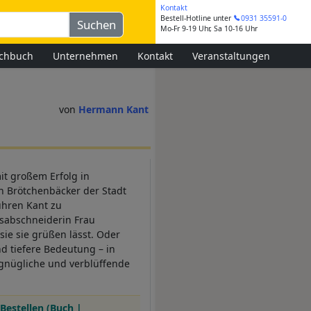
Kontakt
Bestell-Hotline
unter
0931 35591-0
Mo-Fr 9-19 Uhr, Sa 10-16 Uhr
chbuch
Unternehmen
Kontakt
Veranstaltungen
Hermann Kant
it großem Erfolg in
n Brötchenbäcker der Stadt
führen Kant zu
alsabschneiderin Frau
 sie sie grüßen lässt. Oder
nd tiefere Bedeutung – in
rgnügliche und verblüffende
Bestellen (Buch |