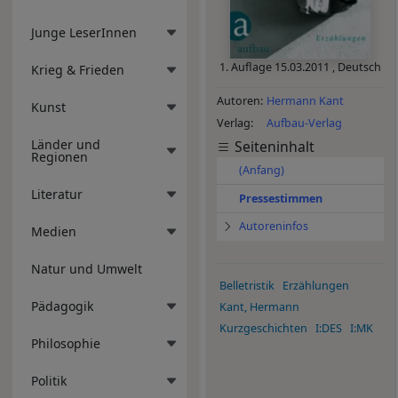
Junge LeserInnen
1. Auflage
15.03.2011
,
Deutsch
Krieg & Frieden
Autoren
Hermann Kant
Kunst
Verlag
Aufbau-Verlag
Länder und
Seiteninhalt
Regionen
(Anfang)
Literatur
Pressestimmen
Autoreninfos
Medien
Natur und Umwelt
Belletristik
Erzählungen
Pädagogik
Kant, Hermann
Kurzgeschichten
I:DES
I:MK
Philosophie
Politik