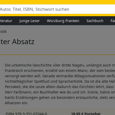
iteratur
Junge Leser
Würzburg Franken
Sachbuch
Fa
istik
ter Absatz
Die urkomische Geschichte »Der dritte Nagel«, unlängst auch m
Frankreich erschienen, erzählt von einem Mann, der vom beste
versorgt werden will. Gerade vertrackte Alltagssituationen ver
nichtalltäglicher Spottlust und Sprachartistik. Da ist die alte H
Persokeit, die die Leute allein dadurch das Fürchten lehrt, dass
Herr Farßmann, ein Buchhalter wie du und ich. Ironie, Satire u
Kants Erzählungen gehen sie besonders erstaunliche, stets ve
Allianzen ein.
ISBN 978-3-351-03344-6
18,95 € Portofrei