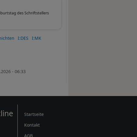
urtstag des Schriftstellers
hichten
I:DES
I:MK
.2026 - 06:33
Rechtliches
line
Startseite
Kontakt
AGB