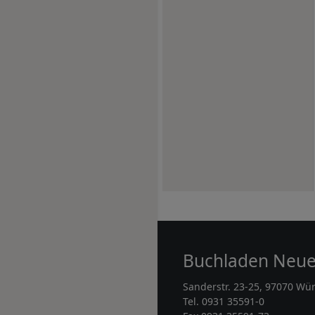
Buchladen Neu
Sanderstr. 23-25, 97070 Wü
Tel. 0931 35591-0