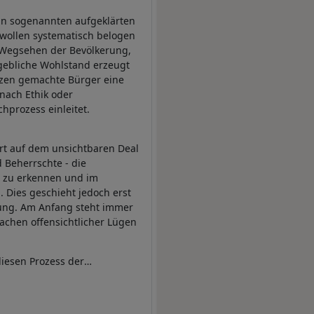
in sogenannten aufgeklärten
 wollen systematisch belogen
 Wegsehen der Bevölkerung,
gebliche Wohlstand erzeugt
izen gemachte Bürger eine
 nach Ethik oder
hprozess einleitet.
ert auf dem unsichtbaren Deal
 Beherrschte - die
 zu erkennen und im
. Dies geschieht jedoch erst
ung. Am Anfang steht immer
chen offensichtlicher Lügen
 diesen Prozess der
glichenen Ignoranz und er
iner Seite, den auf lange Sicht
ewissen eines jedes