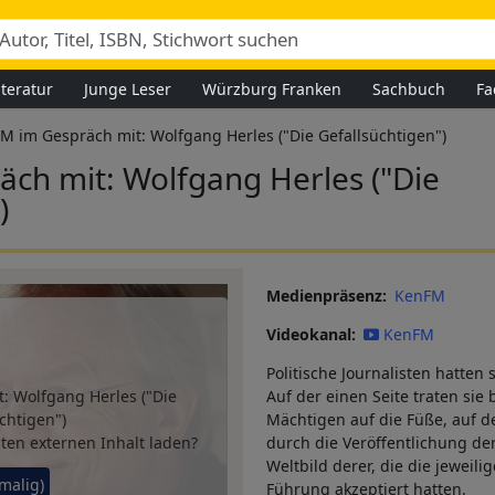
iteratur
Junge Leser
Würzburg Franken
Sachbuch
Fa
M im Gespräch mit: Wolfgang Herles ("Die Gefallsüchtigen")
ch mit: Wolfgang Herles ("Die
)
Medienpräsenz
KenFM
Videokanal
KenFM
Politische Journalisten hatte
: Wolfgang Herles ("Die
Auf der einen Seite traten sie
chtigen")
Mächtigen auf die Füße, auf de
lten externen Inhalt laden?
durch die Veröffentlichung de
Weltbild derer, die die jeweilig
nmalig)
Führung akzeptiert hatten.