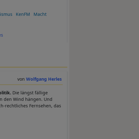
lismus
KenFM
Macht
es
Wolfgang Herles
itik.
Die längst fällige
h in den Wind hängen. Und
ch-rechtliches Fernsehen, das