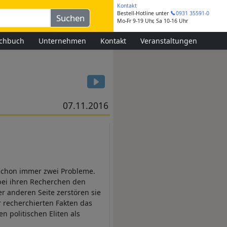
Kontakt
Bestell-Hotline
unter
0931 35591-0
Mo-Fr 9-19 Uhr, Sa 10-16 Uhr
chbuch
Unternehmen
Kontakt
Veranstaltungen
07.11.2016
n schon immer zwei Probleme.
 bei ihren Recherchen den
r anderen Seite zerstören sie
r recherchierten Fakten das
en politischen Eliten als