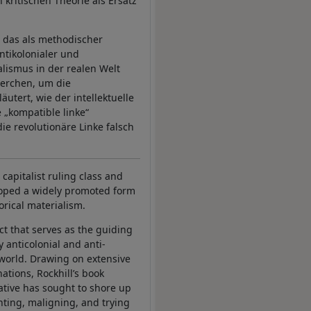
 kritischen Theorie als Ersatz
, das als methodischer
ntikolonialer und
alismus in der realen Welt
herchen, um die
tert, wie der intellektuelle
e „kompatible linke“
ie revolutionäre Linke falsch
capitalist ruling class and
eloped a widely promoted form
torical materialism.
ct that serves as the guiding
 anticolonial and anti-
 world. Drawing on extensive
ations, Rockhill’s book
native has sought to shore up
nting, maligning, and trying