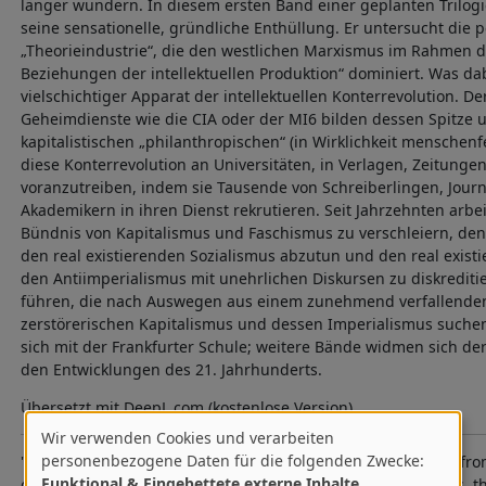
länger wundern. In diesem ersten Band einer geplanten Trilogi
seine sensationelle, gründliche Enthüllung. Er untersucht die p
„Theorieindustrie“, die den westlichen Marxismus im Rahmen d
Beziehungen der intellektuellen Produktion“ dominiert. Was dabei
vielschichtiger Apparat der intellektuellen Konterrevolution. De
Geheimdienste wie die CIA oder der MI6 bilden dessen Spitze 
kapitalistischen „philanthropischen“ (in Wirklichkeit menschenf
diese Konterrevolution an Universitäten, in Verlagen, Zeitungen
voranzutreiben, indem sie Tausende von Schreiberlingen, Journ
Akademikern in ihren Dienst rekrutieren. Seit Jahrzehnten arbei
Bündnis von Kapitalismus und Faschismus zu verschleiern, de
den real existierenden Sozialismus abzutun und den real exist
den Antiimperialismus mit unehrlichen Diskursen zu diskreditier
führen, die nach Auswegen aus einem zunehmend verfallenden
zerstörerischen Kapitalismus und dessen Imperialismus suchen
sich mit der Frankfurter Schule; weitere Bände widmen sich de
den Entwicklungen des 21. Jahrhunderts.
Übersetzt mit DeepL.com (kostenlose Version)
Wir verwenden Cookies und verarbeiten
Verwendung
personenbezogene Daten für die folgenden Zwecke:
"Few on the left will not have been uneasily aware, whether fr
Funktional & Eingebettete externe Inhalte
.
or from rumors about capitalist or secret service gravy trains, 