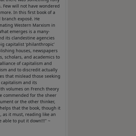
s. Few will not have wondered
re. In this first book of a
nd branch exposé. He
ominating Western Marxism in
’ What emerges is a many-
nd its clandestine agencies
g capitalist ‘philanthropic’
publishing houses, newspapers
s, scholars, and academics to
alliance of capitalism and
lism and to discredit actually
ses that mislead those seeking
 capitalism and its
with volumes on French theory
 be commended for the sheer
gument or the other thinker,
 helps that the book, though it
 as it must, reading like an
able to put it down!!!" ~