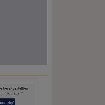
be
bereitgestellten
n Inhalt laden?
(einmalig)