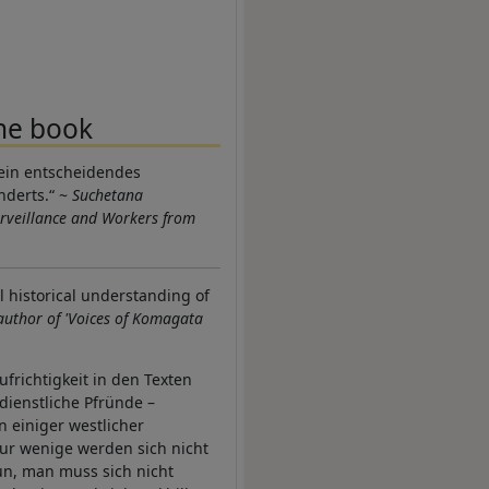
he book
t ein entscheidendes
nderts.“ ~
Suchetana
rveillance and Workers from
al historical understanding of
uthor of 'Voices of Komagata
frichtigkeit in den Texten
dienstliche Pfründe –
 einiger westlicher
 Nur wenige werden sich nicht
un, man muss sich nicht