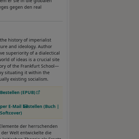
m er sie in die globalen
eges gegen den real
the history of imperialist
ture and ideology. Author
 superiority of a dialectical
rld of ideas is a crucial site
ory of the Frankfurt School—
situating it within the
ually existing socialism.
Bestellen (EPUB)
per E-Mail bestellen (Buch |
Softcover)
 Elemente der herrschenden
 der Welt entwickelte die