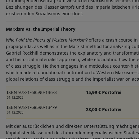
grundlegenden Beitrag zum westlichen Marxismus leistete, inde
Beziehungen des Klassenkampfs und des imperialistischen Kri
existierenden Sozialismus einordnet.
Marxism vs. the Imperial Theory
Who Paid the Pipers of Western Marxism?
offers a crash course in 
propaganda, as well as in the Marxist method for analyzing cul
Gabriel Rockhill demonstrates the explanatory and transformative
and historical materialist approach, while elucidating how the wo
of class struggle. He then engages in a meticulous counter-hist
which made a foundational contribution to Western Marxism—by 
global relations of class struggle and the imperialist war on act
ISBN 978-1-68590-136-3
15,99 € Portofrei
01.12.2025
ISBN 978-1-68590-134-9
28,00 € Portofrei
01.12.2025
Mit der ausdrücklichen und direkten Unterstützung mächtiger
Kapitalistenklasse und des führenden imperialistischen Staates