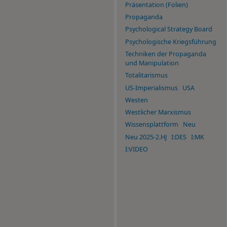
Präsentation (Folien)
Propaganda
Psychological Strategy Board
Psychologische Kriegsführung
Techniken der Propaganda
und Manipulation
Totalitarismus
US-Imperialismus
USA
Westen
Westlicher Marxismus
Wissensplattform
Neu
Neu 2025-2.HJ
I:DES
I:MK
I:VIDEO