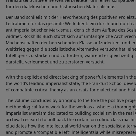
Frankfurter Schule eine weit verbreitete Form einer kompatiblen
für den dialektischen und historischen Materialismus.
Der Band schließt mit der Hervorhebung des positiven Projekts
Leitrahmen für das gesamte Werk dient: ein durch und durch a
antiimperialistischer Marxismus, der sich dem Aufbau des Sozi
widmet. Rockhills Buch stützt sich auf umfangreiche Archivrec
Machenschaften der herrschenden Klasse aufzudecken, und erläu
Weltkrieg gegen die sozialistische Alternative versucht hat, ein
Intelligenz zu stärken und zu fördern, während er gleichzeitig d
darstellt, verleumdet und zu zerstören versucht.
With the explicit and direct backing of powerful elements in the 
the world’s leading imperialist state, the Frankfurt School dev
of compatible critical theory as an ersatz for dialectical and his
The volume concludes by bringing to the fore the positive proje
methodological framework for the work as a whole: a thoroughly
imperialist Marxism dedicated to building socialism in the real
archival research to pull back the curtain on ruling class machin
elucidates how the intellectual world war on the socialist alter
and promote a “compatible left” intelligentsia while misreprese