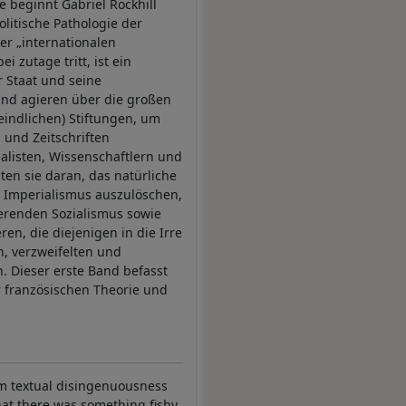
e beginnt Gabriel Rockhill
olitische Pathologie der
er „internationalen
 zutage tritt, ist ein
r Staat und seine
und agieren über die großen
eindlichen) Stiftungen, um
 und Zeitschriften
alisten, Wissenschaftlern und
ten sie daran, das natürliche
n Imperialismus auszulöschen,
ierenden Sozialismus sowie
en, die diejenigen in die Irre
, verzweifelten und
. Dieser erste Band befasst
r französischen Theorie und
om textual disingenuousness
that there was something fishy