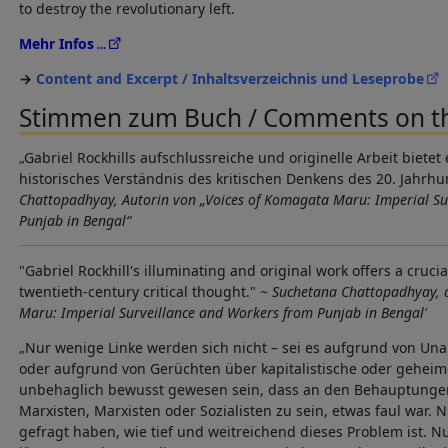
to destroy the revolutionary left.
Mehr Infos
Content and Excerpt / Inhaltsverzeichnis und Leseprobe
Stimmen zum Buch / Comments on t
„Gabriel Rockhills aufschlussreiche und originelle Arbeit biete
historisches Verständnis des kritischen Denkens des 20. Jahrhu
Chattopadhyay, Autorin von „Voices of Komagata Maru: Imperial Su
Punjab in Bengal“
"Gabriel Rockhill's illuminating and original work offers a cruci
twentieth-century critical thought." ~
Suchetana Chattopadhyay, a
Maru: Imperial Surveillance and Workers from Punjab in Bengal'
„Nur wenige Linke werden sich nicht – sei es aufgrund von Unau
oder aufgrund von Gerüchten über kapitalistische oder geheim
unbehaglich bewusst gewesen sein, dass an den Behauptungen
Marxisten, Marxisten oder Sozialisten zu sein, etwas faul war.
gefragt haben, wie tief und weitreichend dieses Problem ist. N