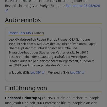
ist Pflichtlektüre – nicht nur für Christen. [hinter der
Bezahlschranke] Von Evelyn Finger
Zeit online 25.052026
Autoreninfos
Papst Leo XIV
(Autor)
Leo XIV. (bürgerlich Robert Francis Prevost OSA (Jahrgang
1955) ist seit dem 8. Mai 2025 der 267. Bischof von Rom (Papst),
Oberhaupt der römisch-katholischen Kirche und
Staatsoberhaupt des Staates der Vatikanstadt. Seit 2015
besitzt er neben der Staatsbürgerschaft der Vereinigten
Staaten auch die peruanische Staatsbürgerschaft, außerdem
seit 2023 von Amts wegen die des Vatikans.
Wikipedia (DE):
Leo XIV.
| Wikipedia (EN):
Leo XIV.
Einführung von
Godehard Brüntrup SJ
(* 1957) ist ein deutscher Philosoph
und Jesuit und seit 2003 Professor für Philosophie an der