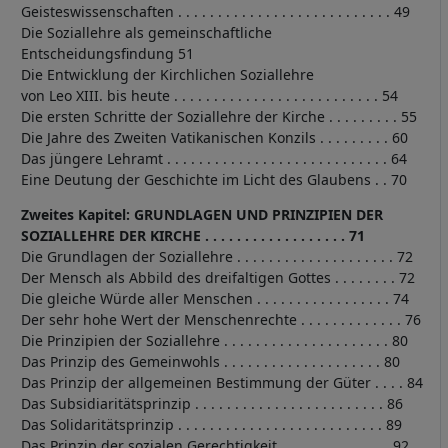
Geisteswissenschaften . . . . . . . . . . . . . . . . . . . . . . . . . . . 49
Die Soziallehre als gemeinschaftliche
Entscheidungsfindung 51
Die Entwicklung der Kirchlichen Soziallehre
von Leo XIII. bis heute . . . . . . . . . . . . . . . . . . . . . . . . . . 54
Die ersten Schritte der Soziallehre der Kirche . . . . . . . . . 55
Die Jahre des Zweiten Vatikanischen Konzils . . . . . . . . . 60
Das jüngere Lehramt . . . . . . . . . . . . . . . . . . . . . . . . . . . . 64
Eine Deutung der Geschichte im Licht des Glaubens . . 70
Zweites Kapitel: GRUNDLAGEN UND PRINZIPIEN DER
SOZIALLEHRE DER KIRCHE . . . . . . . . . . . . . . . . . . 71
Die Grundlagen der Soziallehre . . . . . . . . . . . . . . . . . . . . 72
Der Mensch als Abbild des dreifaltigen Gottes . . . . . . . . 72
Die gleiche Würde aller Menschen . . . . . . . . . . . . . . . . . 74
Der sehr hohe Wert der Menschenrechte . . . . . . . . . . . . . 76
Die Prinzipien der Soziallehre . . . . . . . . . . . . . . . . . . . . . 80
Das Prinzip des Gemeinwohls . . . . . . . . . . . . . . . . . . . . 80
Das Prinzip der allgemeinen Bestimmung der Güter . . . . 84
Das Subsidiaritätsprinzip . . . . . . . . . . . . . . . . . . . . . . . . 86
Das Solidaritätsprinzip . . . . . . . . . . . . . . . . . . . . . . . . . . 89
Das Prinzip der sozialen Gerechtigkeit . . . . . . . . . . . . . . 92