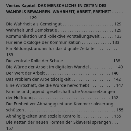
Viertes Kapitel: DAS MENSCHLICHE IN ZEITEN DES
WANDELS BEWAHREN. WAHRHEIT, ARBEIT, FREIHEIT . . . . .
. . . . . . . . . . 129
Die Wahrheit als Gemeingut . . . . . . . . . . . . . . . . . . . . . . 129
Wahrheit und Demokratie . . . . . . . . . . . . . . . . . . . . . . . . 129
Kommunikation und kollektive Vorstellungswelt . . . . . . 133
Für eine Ökologie der Kommunikation . . . . . . . . . . . . . 133
Ein Bildungsbündnis für das digitale Zeitalter . . . . . . . . .
135
Die zentrale Rolle der Schule . . . . . . . . . . . . . . . . . . . . . 138
Die Würde der Arbeit im digitalen Wandel . . . . . . . . . . . 140
Der Wert der Arbeit . . . . . . . . . . . . . . . . . . . . . . . . . . . . 140
Das Problem der Arbeitslosigkeit . . . . . . . . . . . . . . . . . . 142
Eine Wirtschaft, die die Würde hervorhebt . . . . . . . . . . . 147
Familie und Jugend: gesellschaftliche Voraussetzungen
der Hoffnung . . . . . . . . . . . . . . . . . . . . . . . . . . . . . . . . . 152
Die Freiheit vor Abhängigkeit und Kommerzialisierung
schützen . . . . . . . . . . . . . . . . . . . . . . . . . . . . . . . . . . . . . . . 155
Abhängigkeiten und soziale Kontrolle . . . . . . . . . . . . . . 155
Die Ketten der neuen Formen der Sklaverei sprengen . . .
157