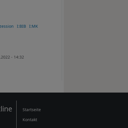
zession
I:BIB
I:MK
.2022 - 14:32
Rechtliches
line
Startseite
Kontakt