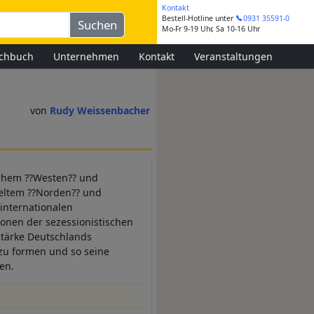
Kontakt
Bestell-Hotline
unter
0931 35591-0
Mo-Fr 9-19 Uhr, Sa 10-16 Uhr
chbuch
Unternehmen
Kontakt
Veranstaltungen
Rudy Weissenbacher
schem ??Westen?? und
keltem ??Norden?? und
internationalen
onen der sezessionistischen
 Stärke Deutschlands
 zu formen und so seine
en.