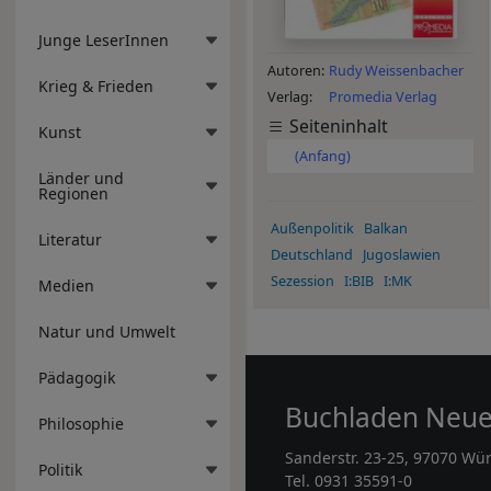
Junge LeserInnen
Autoren
Rudy Weissenbacher
Krieg & Frieden
Verlag
Promedia Verlag
Seiteninhalt
Kunst
(Anfang)
Länder und
Regionen
Außenpolitik
Balkan
Literatur
Deutschland
Jugoslawien
Sezession
I:BIB
I:MK
Medien
Natur und Umwelt
Pädagogik
Buchladen Neu
Philosophie
Sanderstr. 23-25, 97070 Wü
Politik
Tel. 0931 35591-0