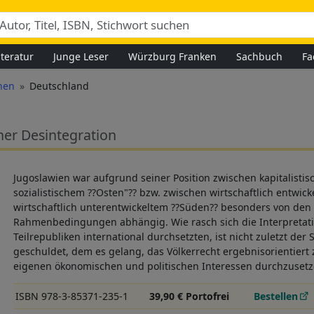
iteratur
Junge Leser
Würzburg Franken
Sachbuch
Fa
nen
Deutschland
ner Desintegration
Jugoslawien war aufgrund seiner Position zwischen kapitalisti
sozialistischem ??Osten"?? bzw. zwischen wirtschaftlich entwic
wirtschaftlich unterentwickeltem ??Süden?? besonders von den 
Rahmenbedingungen abhängig. Wie rasch sich die Interpretati
Teilrepubliken international durchsetzten, ist nicht zuletzt der
geschuldet, dem es gelang, das Völkerrecht ergebnisorientiert
eigenen ökonomischen und politischen Interessen durchzusetz
ISBN 978-3-85371-235-1
39,90 € Portofrei
Bestellen