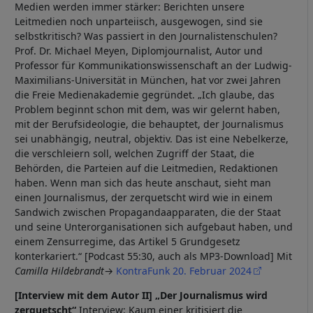
Medien werden immer stärker: Berichten unsere
Leitmedien noch unparteiisch, ausgewogen, sind sie
selbstkritisch? Was passiert in den Journalistenschulen?
Prof. Dr. Michael Meyen, Diplomjournalist, Autor und
Professor für Kommunikationswissenschaft an der Ludwig-
Maximilians-Universität in München, hat vor zwei Jahren
die Freie Medienakademie gegründet. „Ich glaube, das
Problem beginnt schon mit dem, was wir gelernt haben,
mit der Berufsideologie, die behauptet, der Journalismus
sei unabhängig, neutral, objektiv. Das ist eine Nebelkerze,
die verschleiern soll, welchen Zugriff der Staat, die
Behörden, die Parteien auf die Leitmedien, Redaktionen
haben. Wenn man sich das heute anschaut, sieht man
einen Journalismus, der zerquetscht wird wie in einem
Sandwich zwischen Propagandaapparaten, die der Staat
und seine Unterorganisationen sich aufgebaut haben, und
einem Zensurregime, das Artikel 5 Grundgesetz
konterkariert.“ [Podcast 55:30, auch als MP3-Download] Mit
Camilla Hildebrandt
→
KontraFunk 20. Februar 2024
[Interview mit dem Autor II] „Der Journalismus wird
zerquetscht“
Interview: Kaum einer kritisiert die