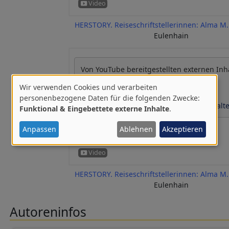
HERSTORY. Reiseschriftstellerinnen: Alma M. 
Eulenhain
Von
YouTube
bereitgestellten externen Inh
Wir verwenden Cookies und verarbeiten
Ja (einmalig)
Verwendung
personenbezogene Daten für die folgenden Zwecke:
Datenschutzeinstellungen verwalt
Funktional & Eingebettete externe Inhalte
.
von
personenbezogenen
Anpassen
Ablehnen
Akzeptieren
Daten
und
Cookies
HERSTORY. Reiseschriftstellerinnen: Alma M. 
Eulenhain
Autoreninfos