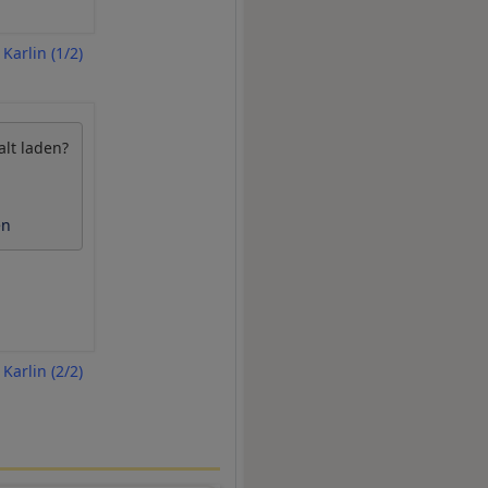
Karlin (1/2)
alt laden?
en
Karlin (2/2)