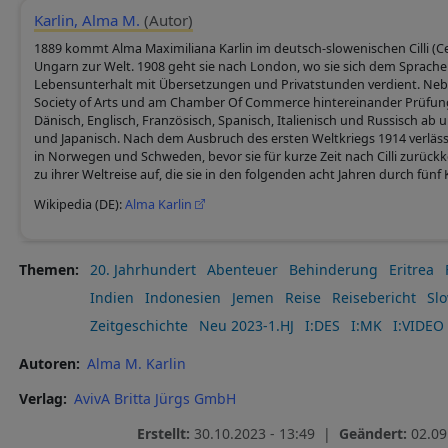
Karlin, Alma M.
(Autor)
1889 kommt Alma Maximiliana Karlin im deutsch-slowenischen Cilli (Ce
Ungarn zur Welt. 1908 geht sie nach London, wo sie sich dem Sprac
Lebensunterhalt mit Übersetzungen und Privatstunden verdient. Neben
Society of Arts und am Chamber Of Commerce hintereinander Prüfun
Dänisch, Englisch, Französisch, Spanisch, Italienisch und Russisch ab u
und Japanisch. Nach dem Ausbruch des ersten Weltkriegs 1914 verläss
in Norwegen und Schweden, bevor sie für kurze Zeit nach Cilli zurückkeh
zu ihrer Weltreise auf, die sie in den folgenden acht Jahren durch fünf 
Wikipedia (DE):
Alma Karlin
Themen
20. Jahrhundert
Abenteuer
Behinderung
Eritrea
Indien
Indonesien
Jemen
Reise
Reisebericht
Sl
Zeitgeschichte
Neu 2023-1.HJ
I:DES
I:MK
I:VIDEO
Autoren
Alma M. Karlin
Verlag
AvivA Britta Jürgs GmbH
Erstellt:
30.10.2023 - 13:49 |
Geändert:
02.09