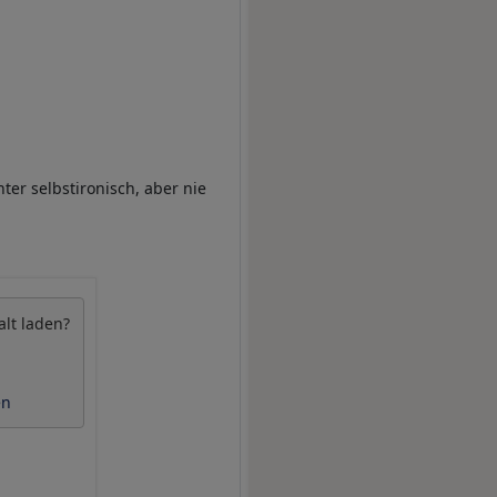
nter selbstironisch, aber nie
alt laden?
en