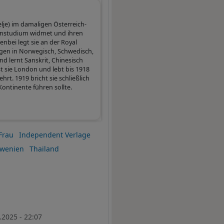
lje) im damaligen Österreich-
henstudium widmet und ihren
bei legt sie an der Royal
gen in Norwegisch, Schwedisch,
nd lernt Sanskrit, Chinesisch
t sie London und lebt bis 1918
rt. 1919 bricht sie schließlich
Kontinente führen sollte.
Frau
Independent Verlage
owenien
Thailand
.2025 - 22:07