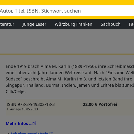
iteratur
Junge Leser
Würzburg Franken
Sachbuch
Fa
Ende 1919 brach Alma M. Karlin (1889 -1950), ihre Schreibmasc
einer über acht Jahre langen Weltreise auf. Nach "Einsame Wel
Südsee" beschreibt Alma M- Karlin im 3. und letzten Band ihre
Singapur, Thailand, Burma, Indien, Jemen und Eritrea bis zur R
Cilli/Celje.
ISBN 978-3-949302-18-3
22,00 € Portofrei
1. Auflage 15.05.2023
Mehr Infos
Inhaltsverzeichnis