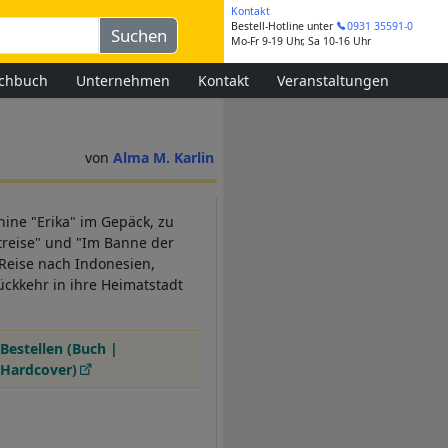
Kontakt
Bestell-Hotline
unter
0931 35591-0
Mo-Fr 9-19 Uhr, Sa 10-16 Uhr
chbuch
Unternehmen
Kontakt
Veranstaltungen
Alma M. Karlin
hine "Erika" im Gepäck, zu
treise" und "Im Banne der
 Reise nach Indonesien,
ückkehr in ihre Heimatstadt
Bestellen (Buch |
Hardcover)