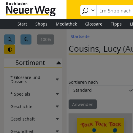
Image
Direkt zum Inhalt
Start
Shops
Mediathek
Glossare
Tipps
L
Pfadnavigation
Startseite
100%
Cousins, Lucy
(A
Sortiment
* Glossare und
Dossiers
Sortieren nach
* Specials
Geschichte
Gesellschaft
Gesundheit