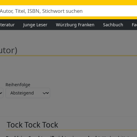
iteratur
Junge Leser
Würzburg Franken
Sachbuch
Fa
utor)
Reihenfolge
Tock Tock Tock