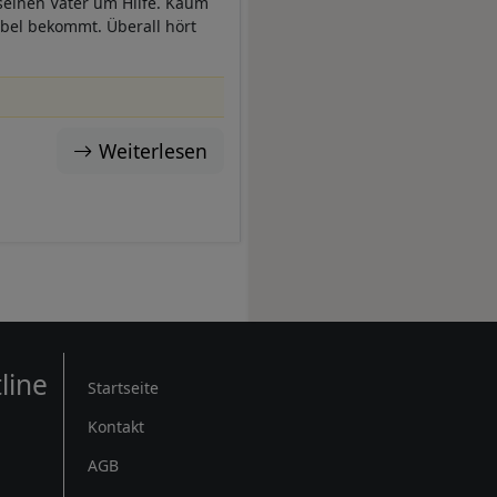
 seinen Vater um Hilfe. Kaum
abel bekommt. Überall hört
Weiterlesen
Rechtliches
line
Startseite
Kontakt
AGB