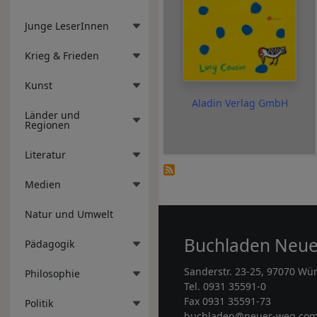
Junge LeserInnen
Krieg & Frieden
Kunst
Aladin Verlag GmbH
Länder und
Regionen
Literatur
Medien
Natur und Umwelt
Buchladen Neu
Pädagogik
Sanderstr. 23-25, 97070 Wü
Philosophie
Tel. 0931 35591-0
Fax 0931 35591-73
Politik
buchladen@neuer-weg.co