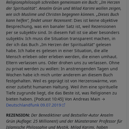
Religionsphilosoph schreiben gemeinsam ein Buch: „Im Herzen
der Spiritualität“. Anselm Grün und Milad Karimi wollen zeigen,
wie sich Muslime und Christen begegnen können. „Dieses Buch
kann helfen“, findet unser Rezensent
: Dies ist keine objektive
Besprechung, was ein banaler Satz ist, weil Rezensionen
per se subjektiv sind. In diesem Fall ist sie aber besonders
subjektiv. Ich muss die Situation transparent machen, in
der ich das Buch „Im Herzen der Spiritualität“ gelesen
habe. Ich habe es gelesen in einer Situation, die alle
Mensch erleben oder erleben werden, die einen umhaut.
Eltern verlassen uns. Oder drohen uns zu verlassen. Ohne
zu privat werden zu wollen: In anstrengenden Tagen und
Wochen habe ich mich unter anderem an diesem Buch
festgehalten. Weil es geprägt ist von Herzenswärme, von
einer zutiefst humanen Haltung. Weil ihm eine spirituelle
Tiefe zugrunde liegt, die das Beste ist, was Religionen zu
bieten haben. [Podcast 10:45] Von Andreas Main
Deutschlandfunk 09.07.2019
REZENSION:
Der Benediktiner und Bestseller-Autor Anselm
Grün (Auflage: 25 Millionen!) und der Münsteraner Professor für
Islamische Philosophie und Mystik, Milad Karimi, haben