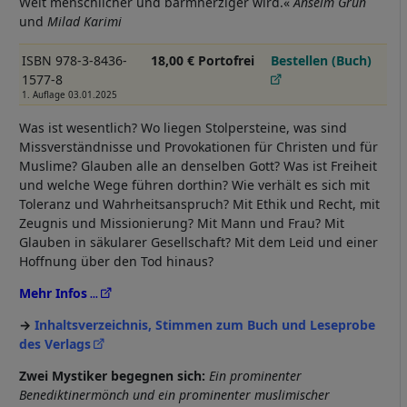
Welt menschlicher und barmherziger wird.«
Anselm Grün
und
Milad Karimi
ISBN 978-3-8436-
18,00 € Portofrei
Bestellen (Buch)
1577-8
1. Auflage 03.01.2025
Was ist wesentlich? Wo liegen Stolpersteine, was sind
Missverständnisse und Provokationen für Christen und für
Muslime? Glauben alle an denselben Gott? Was ist Freiheit
und welche Wege führen dorthin? Wie verhält es sich mit
Toleranz und Wahrheitsanspruch? Mit Ethik und Recht, mit
Zeugnis und Missionierung? Mit Mann und Frau? Mit
Glauben in säkularer Gesellschaft? Mit dem Leid und einer
Hoffnung über den Tod hinaus?
Mehr Infos
Inhaltsverzeichnis, Stimmen zum Buch und Leseprobe
des Verlags
Zwei Mystiker begegnen sich:
Ein prominenter
Benediktinermönch und ein prominenter muslimischer