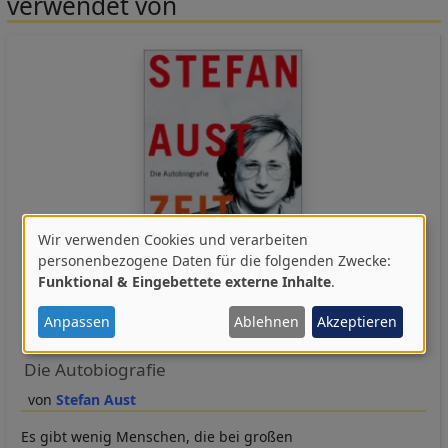
verwendet von
Wir verwenden Cookies und verarbeiten
Verwendung
personenbezogene Daten für die folgenden Zwecke:
Funktional & Eingebettete externe Inhalte
.
von
personenbezogenen
Anpassen
Ablehnen
Akzeptieren
Zeitreise
Daten
Die Autobiografie
und
Cookies
Stefan Aust
Es gibt wenig Menschen, die bei großen