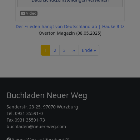
Der Frieden hängt von Deutschland ab | Hauke Ritz
Overton Magazin (08.05.2025)
Seitennummerierung
Seite
Seite
Seite
Nächste Seite
Letzte Seite
1
2
3
››
Ende »
Buchladen Neuer Weg
Sanderstr. 23-25, 97070 Würzburg
Tel. 0931 35591-0
Fax 0931 35591-73
buchladen@neuer-weg.com
Neuer Weg auf Facebook